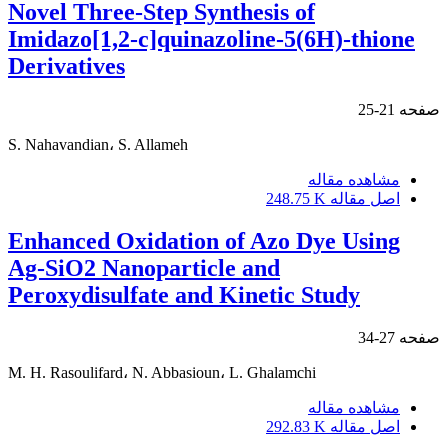
Novel Three-Step Synthesis of
Imidazo[1,2-c]quinazoline-5(6H)-thione
Derivatives
صفحه
21-25
S. Nahavandian، S. Allameh
مشاهده مقاله
اصل مقاله
248.75 K
Enhanced Oxidation of Azo Dye Using
Ag-SiO2 Nanoparticle and
Peroxydisulfate and Kinetic Study
صفحه
27-34
M. H. Rasoulifard، N. Abbasioun، L. Ghalamchi
مشاهده مقاله
اصل مقاله
292.83 K