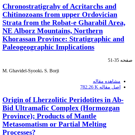
Chronostratigrahy of Acritarchs and
Chitinozoans from upper Ordovician
Strata from the Robat-e Gharabil Area,
NE Alborz Mountains, Northern
Khorassan Province: Stratigraphic and
Paleogeographic Implications
صفحه
35-51
M. Ghavidel-Syooki، S. Borji
مشاهده مقاله
اصل مقاله
782.26 K
Origin of Lherzolitic Peridotites in Ab-
Bid Ultramafic Complex (Hormozgan
Province); Products of Mantle
Metasomatism or Partial Melting
Processes?