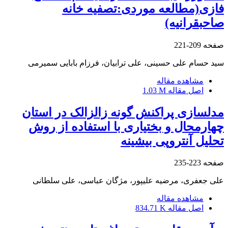
فازی(مطالعه موردی:تصفیه خانه
صاحبقرانیه)
صفحه
209-221
سید حسام علی حسینی، علی ترابیان، فرزام بابایی سمیرمی
مشاهده مقاله
اصل مقاله
1.03 M
مدلسازی پراکنش گونه زالزالک در استان
چهارمحال و بختیاری با استفاده از روش
تحلیل آنتروپی بیشینه
صفحه
223-235
علی جعفری، مرضیه علیپور، مژگان عباسی، علی سلطانی
مشاهده مقاله
اصل مقاله
834.71 K