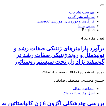
فهرست نشریات
سامانه نشر کتاب
کارگاه‌ها و دوره‌های آموزشی تخصصی
تماس با ما
English
تعداد مقالات:
4
برآورد پارامترهای ژنتیکی صفات رشد و
تولیدمثل و روند ژنتیکی صفات رشد در
گوسفند نژاد زل تحت سیستم روستائی
دوره 41، شماره 3، 1389، صفحه
231-241
حسین محمدی، مصطفی صادقی
مشاهده مقاله
اصل مقاله
242.77 K
بررسی چندشکلی اگزون 6 ژن کالپاستاتین به