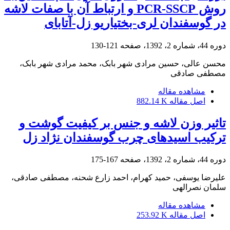
روش PCR-SSCP و ارتباط آن با صفات لاشه
در گوسفندان لری-بختیاریو زل-آتابای
دوره 44، شماره 2، 1392، صفحه
121-130
محسن عالی، حسین مرادی شهر بابک، محمد مرادی شهر بابک،
مصطفی صادقی
مشاهده مقاله
اصل مقاله
882.14 K
تاثیر وزن لاشه و جنس بر کیفیت گوشت و
ترکیب اسیدهای چرب گوسفندان نژاد زل
دوره 44، شماره 2، 1392، صفحه
167-175
علیرضا یوسفی، حمید کهرام، احمد زارع شحنه، مصطفی صادقی،
سلمان نصرالهی
مشاهده مقاله
اصل مقاله
253.92 K