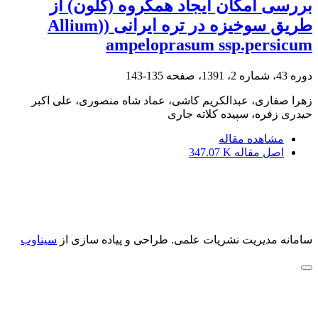
بررسی امکان ایجاد همگروه (کلون) از
طریق سوخیزه در تره ایرانی ((Allium
ampeloprasum ssp.persicum
دوره 43، شماره 2، 1391، صفحه
135-143
زهرا صفاری، عبدالکریم کاشی، عماد شاه منصوری، علی اکبر
حیدری زفره، سپیده کلاته جاری
مشاهده مقاله
اصل مقاله
347.07 K
سامانه مدیریت نشریات علمی.
طراحی و پیاده سازی از
سیناوب