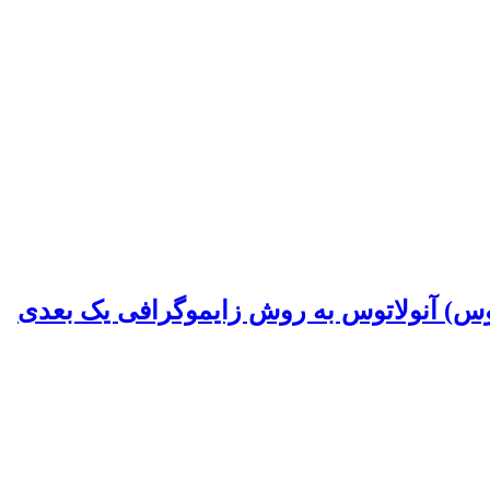
وس) آنولاتوس‌ ‌به روش زایموگرافی یک بعدی