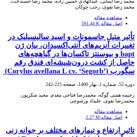
محمد رضا ایمانی، عبدالهادی حسین زاده، محمد رضا حسندخت،
محمد رضا نقوی، رجب چوکان
مشاهده مقاله
اصل مقاله
591.44 K
تأثیر متیل جاسمونات و اسید سالیسیلیک در
تغییرات آنزیم‌های آنتی‌اکسیدان، بیان ژن
‏bapt‏ و بیوسنتز ‏تاکسان‌ها در گیاهچه‌های
حاصل از کشت درون‌شیشه‌ای فندق رقم
سگورب ‏‏(‏Corylus avellana L cv. ‘Segorb’‎‏) ‏
دوره 52، شماره 1، بهار 1400، صفحه
225-242
رحیمه همتی گوگه، محمدرضا فتاحی مقدم، مجید شکرپور،
محمدرضا نقوی، علیداد ورشوچی
مشاهده مقاله
اصل مقاله
2.27 M
تاثیر ارتفاع و تیمارهای مختلف بر جوانه زنی