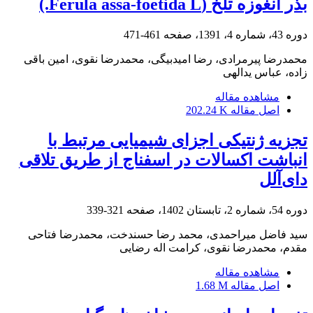
بذر آنغوزه تلخ (Ferula assa-foetida L.)
دوره 43، شماره 4، 1391، صفحه
461-471
محمدرضا پیرمرادی، رضا امیدبیگی، محمدرضا نقوی، امین باقی
زاده، عباس یدالهی
مشاهده مقاله
اصل مقاله
202.24 K
تجزیه ژنتیکی اجزای شیمیایی مرتبط با
انباشت اکسالات در اسفناج از طریق تلاقی‌
دای‌آلل
دوره 54، شماره 2، تابستان 1402، صفحه
321-339
سید فاضل میراحمدی، محمد رضا حسندخت، محمدرضا فتاحی
مقدم، محمدرضا نقوی، کرامت اله رضایی
مشاهده مقاله
اصل مقاله
1.68 M