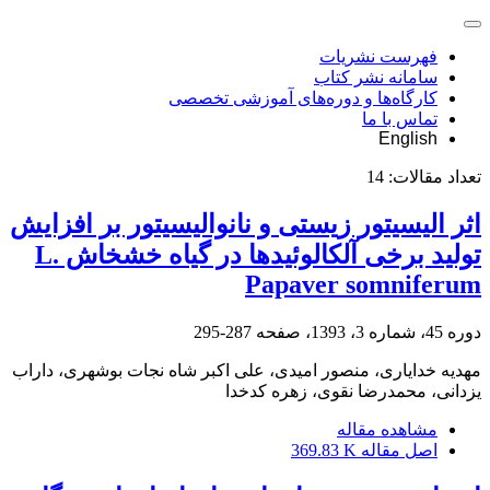
فهرست نشریات
سامانه نشر کتاب
کارگاه‌ها و دوره‌های آموزشی تخصصی
تماس با ما
English
تعداد مقالات:
14
اثر الیسیتور زیستی و نانوالیسیتور بر افزایش
تولید برخی آلکالوئیدها در گیاه خشخاش L.
Papaver somniferum
دوره 45، شماره 3، 1393، صفحه
287-295
مهدیه خدایاری، منصور امیدی، علی اکبر شاه نجات بوشهری، داراب
یزدانی، محمدرضا نقوی، زهره کدخدا
مشاهده مقاله
اصل مقاله
369.83 K