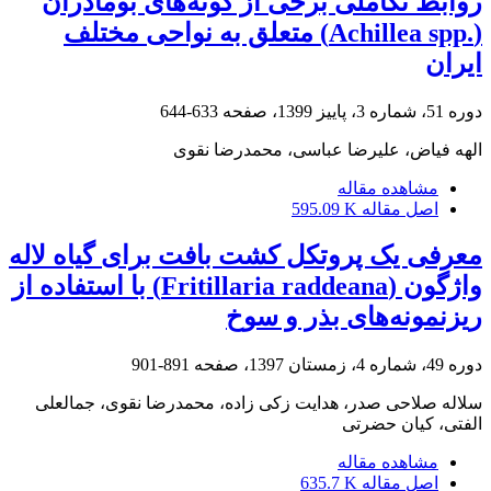
روابط تکاملی برخی از گونه‌های بومادران
(‏Achillea spp.‎‏) متعلق به نواحی مختلف
ایران‏
دوره 51، شماره 3، پاییز 1399، صفحه
633-644
الهه فیاض، علیرضا عباسی، محمدرضا نقوی
مشاهده مقاله
اصل مقاله
595.09 K
معرفی یک پروتکل کشت بافت برای گیاه لاله
واژگون (Fritillaria raddeana) با استفاده از
ریزنمونه‌های بذر و سوخ
دوره 49، شماره 4، زمستان 1397، صفحه
891-901
سلاله صلاحی صدر، هدایت زکی زاده، محمدرضا نقوی، جمالعلی
الفتی، کیان حضرتی
مشاهده مقاله
اصل مقاله
635.7 K