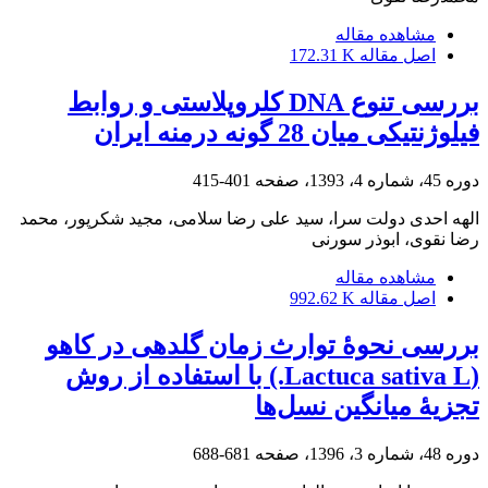
مشاهده مقاله
اصل مقاله
172.31 K
بررسی تنوع DNA کلروپلاستی و روابط
فیلوژنتیکی میان 28 گونه درمنه ایران
دوره 45، شماره 4، 1393، صفحه
401-415
الهه احدی دولت سرا، سید علی رضا سلامی، مجید شکرپور، محمد
رضا نقوی، ابوذر سورنی
مشاهده مقاله
اصل مقاله
992.62 K
بررسی نحوۀ توارث زمان گلدهی در کاهو
(Lactuca sativa L.) با استفاده از روش
تجزیۀ میانگین نسل‌ها
دوره 48، شماره 3، 1396، صفحه
681-688