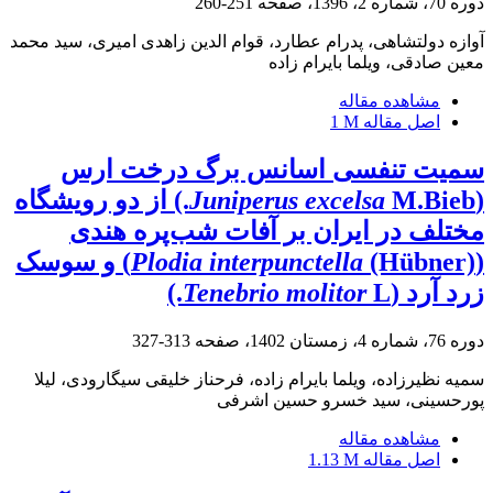
دوره 70، شماره 2، 1396، صفحه
251-260
آوازه دولتشاهی، پدرام عطارد، قوام الدین زاهدی امیری، سید محمد
معین صادقی، ویلما بایرام زاده
مشاهده مقاله
اصل مقاله
1 M
سمیت تنفسی اسانس برگ درخت ارس
(
Juniperus excelsa
M.Bieb.) از دو رویشگاه
مختلف در ایران بر آفات شب‌پره‌ هندی
(
Plodia interpunctella
(Hübner)) و سوسک
زرد آرد (
L.)
Tenebrio molitor
دوره 76، شماره 4، زمستان 1402، صفحه
313-327
سمیه نظیرزاده، ویلما بایرام زاده، فرحناز خلیقی سیگارودی، لیلا
پورحسینی، سید خسرو حسین اشرفی
مشاهده مقاله
اصل مقاله
1.13 M