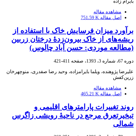
بایرام زاده
مشاهده مقاله
اصل مقاله
751.59 K
برآورد میزان فرسایش خاک با استفاده از
ریشه‌های از خاک بیرون‌زدۀ درختان زربین
(مطالعه موردی: حسن‏ آباد چالوس)
دوره 67، شماره 3، 1393، صفحه
411-421
علیرضا پژوهنده، ویلما بایرام‏‏زاده، وحید رضا صفدری، منوچهرخان
زرین‌کفش
مشاهده مقاله
اصل مقاله
465.21 K
روند تغییرات پارامترهای اقلیمی و
تبخیرتعرق مرجع در ناحیۀ رویشی زاگرس
شمالی