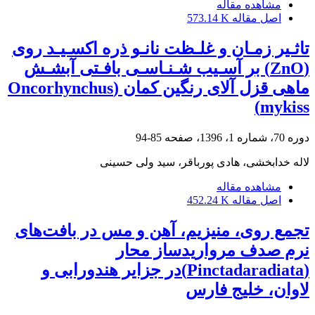
مشاهده مقاله
اصل مقاله
573.14 K
تاثـیر زمـان و غلـظت نانـو ذره اکسـیـد روی
(ZnO) بر آسـیب شـنـاسـی بافـتی آبشـش
ماهی قزل آلای رنگین کمان (Oncorhynchus
mykiss)
دوره 70، شماره 1، 1396، صفحه
85-94
لاله خدابخشی، هادی پورباقر، سید ولی حسینی
مشاهده مقاله
اصل مقاله
452.24 K
تجمع روی، منیزیم، آهن و مس در بافت‌های
نرم صدف مرواریدساز محار
(Pinctadaradiata)در جزایر هندورابی و
لاوان، خلیج فارس