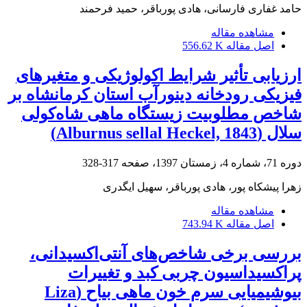
حامد غفاری فارسانی، هادی پورباقر، حمید فرحمند
مشاهده مقاله
اصل مقاله
556.62 K
ارزیابی تأثیر شرایط اکولوژیکی و متغیرهای
فیزیکی رودخانه دینورآب استان کرمانشاه بر
شاخص مطلوبیت زیستگاه ماهی شاه‌کولی
سلال (Alburnus sellal Heckel, 1843)
دوره 71، شماره 4، زمستان 1397، صفحه
317-328
زهرا پیشکاه پور، هادی پورباقر، سهیل ایگدری
مشاهده مقاله
اصل مقاله
743.94 K
بررسی برخی شاخص‌های آنتی‌اکسیدانی،
پراکسیداسیون چربی کبد و تغییرات
بیوشیمیایی سرم خون ماهی بیاح (Liza