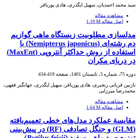
سید محمد احمدیان، سهیل ایگدری، هادی پورباقر
مشاهده مقاله
اصل مقاله
1.19 M
مدلسازی مطلوبیت زیستگاه ماهی گوازیم
دم رشته‌ای (Nemipterus japonicus) با
استفاده از روش حداکثر آنتروپی (MaxEnt)
در دریای مکران
دوره 75، شماره 3، تابستان 1401، صفحه
419-434
نازنین قربانی رنجبری، هادی پورباقر، سهیل ایگدری، جهانگیر فقهی،
محمدرضا میرزایی
مشاهده مقاله
اصل مقاله
1.64 M
مقایسة عملکرد مدل‌های خطی تعمیم‌یافته
(GLM) و جنگل تصادفی (RF) در پیش‌بینی
توزیع صید ماهی سفید (
Rutilus frisii
)