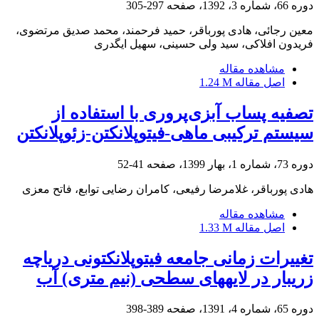
دوره 66، شماره 3، 1392، صفحه
297-305
معین رجائی، هادی پورباقر، حمید فرحمند، محمد صدیق مرتضوی،
فریدون افلاکی، سید ولی حسینی، سهیل ایگدری
مشاهده مقاله
اصل مقاله
1.24 M
تصفیه پساب آبزی‌پروری با استفاده از
سیستم ترکیبی ماهی-فیتوپلانکتن-زئوپلانکتن
دوره 73، شماره 1، بهار 1399، صفحه
41-52
هادی پورباقر، غلامرضا رفیعی، کامران رضایی توابع، فاتح معزی
مشاهده مقاله
اصل مقاله
1.33 M
تغییرات زمانی جامعه فیتوپلانکتونی دریاچه
زریبار در لایه‏های سطحی (نیم متری) آب
دوره 65، شماره 4، 1391، صفحه
389-398