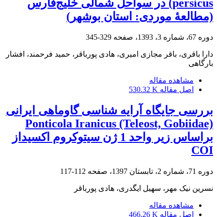
persicus) در سواحل شمالی خلیج‌فارس
(مطالعۀ موردی: استان بوشهر)
دوره 67، شماره 3، 1393، صفحه
329-345
دارا باقری، باقر مجازی امیری، هادی پورباقر، حمید فرحمند، افشار
بارگاهی
مشاهده مقاله
اصل مقاله
530.32 K
بررسی جایگاه آرایه شناسی گاوماهی ایرانی
Ponticola Iranicus (Teleost, Gobiidae)
براساس زیر واحد 1 ژن سیتوکروم اکسیداز
COI
دوره 71، شماره 2، تابستان 1397، صفحه
112-117
نسرین نیک مهر، سهیل ایگدری، هادی پورباقر
مشاهده مقاله
اصل مقاله
466.26 K