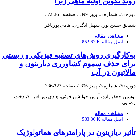
روند تکوین اولیه ماهی زبرا
دوره 73، شماره 3، پاییز 1399، صفحه
361-372
شقایق حسن پور، سهیل ایگدری، هادی پورباقر
مشاهده مقاله
اصل مقاله
852.63 K
به‌کارگیری روش‌های تصفیه فیزیکی و زیستی
برای حذف سموم کشاورزی دیازینون و
مالاتیون در آب
دوره 70، شماره 3، پاییز 1396، صفحه
327-336
نوشین جعفرزاده، آرش جوانشیرخوئی، هادی پورباقر، کیادخت
رضایی
مشاهده مقاله
اصل مقاله
583.36 K
تأثیر دیازینون در پارامترهای هماتولوژیک