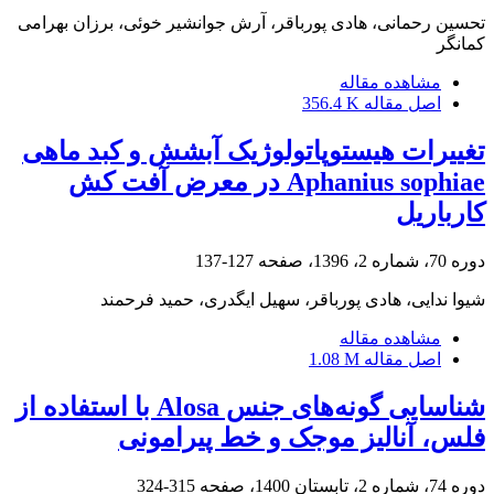
تحسین رحمانی، هادی پورباقر، آرش جوانشیر خوئی، برزان بهرامی
کمانگر
مشاهده مقاله
اصل مقاله
356.4 K
تغییرات هیستوپاتولوژیک آبشش و کبد ماهی
Aphanius sophiae در معرض آفت کش
کارباریل
دوره 70، شماره 2، 1396، صفحه
127-137
شیوا ندایی، هادی پورباقر، سهیل ایگدری، حمید فرحمند
مشاهده مقاله
اصل مقاله
1.08 M
شناسایی گونه‌های جنس Alosa با استفاده از
فلس، آنالیز موجک و خط پیرامونی
دوره 74، شماره 2، تابستان 1400، صفحه
315-324