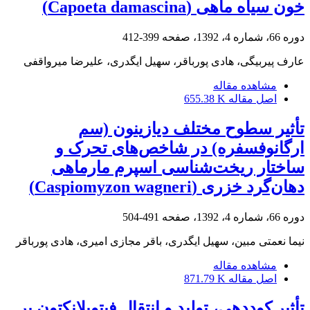
خون سیاه ماهی (Capoeta damascina)
دوره 66، شماره 4، 1392، صفحه
399-412
عارف پیربیگی، هادی پورباقر، سهیل ایگدری، علیرضا میرواقفی
مشاهده مقاله
اصل مقاله
655.38 K
تأثیر سطوح مختلف دیازینون (سم
ارگانوفسفره) در شاخص‌های تحرک و
ساختار ریخت‌شناسی اسپرم مارماهی
دهان‌گرد خزری (Caspiomyzon wagneri)
دوره 66، شماره 4، 1392، صفحه
491-504
نیما نعمتی مبین، سهیل ایگدری، باقر مجازی امیری، هادی پورباقر
مشاهده مقاله
اصل مقاله
871.79 K
تأثیر کوددهی، تولید و انتقال فیتوپلانکتون بر