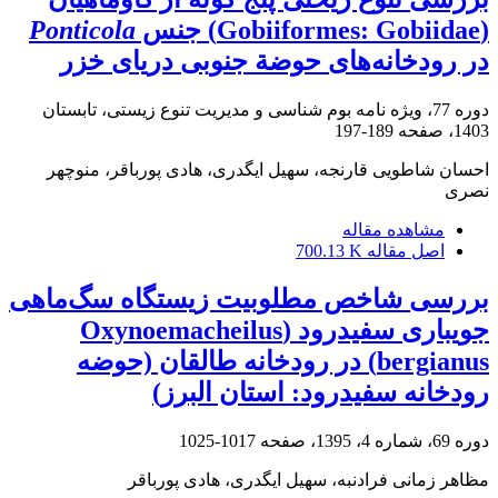
(Gobiiformes: Gobiidae) جنس
Ponticola
در رودخانه‌های حوضة جنوبی دریای خزر
دوره 77، ویژه نامه بوم شناسی و مدیریت تنوع زیستی، تابستان
1403، صفحه
189-197
احسان شاطویی قارنجه، سهیل ایگدری، هادی پورباقر، منوچهر
نصری
مشاهده مقاله
اصل مقاله
700.13 K
بررسی شاخص مطلوبیت زیستگاه سگ‌ماهی
جویباری سفیدرود (Oxynoemacheilus
bergianus) در رودخانه طالقان (حوضه
رودخانه سفیدرود: استان البرز)
دوره 69، شماره 4، 1395، صفحه
1017-1025
مظاهر زمانی فرادنبه، سهیل ایگدری، هادی پورباقر