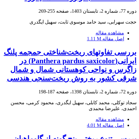
دوره 77، شماره 2، تابستان 1403، صفحه
255-269
حجت سهرابی، سید حامد موسوی ثابت، سهیل ایگدری
مشاهده مقاله
اصل مقاله
1.11 M
بررسی تفاوتهای ریخت‌شناختی جمجمه پلنگ
ایرانی(Panthera pardus saxicolor) در
زاگرس و نواحی کوهستانی شمال و شمال
شرقی کشور به روش ریخت‌سنجی هندسی
دوره 72، شماره 2، تابستان 1398، صفحه
187-198
سجاد توکلی، محمد کابلی، سهیل ایگدری، محمود کرمی، محسن
احمدی، علیرضا محمدی
مشاهده مقاله
اصل مقاله
4.01 M
بررسی تنوع ریختی پنج گونه از گاوماهیان