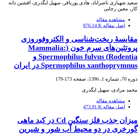
سعید شهبازی ناصرآباد، هادی پورباقر، سهیل ایگدری، افشین دانه
کار، معین رجایی
مشاهده مقاله
اصل مقاله
876.14 K
مقایسۀ ریخت‌شناسی و الکتروفوروزی
پروتئین‌های سرم خون (Mammalia:
Rodentia) Spermophilus fulvus و
Spermophilus xanthoprymnus در ایران
دوره 70، شماره 1، 1396، صفحه
173-179
محمد مرادی، سهیل ایگدری
مشاهده مقاله
اصل مقاله
473.91 K
میزان جذب فلز سنگین Cd در کبد ماهی
گورخری در دو محیط آب شور و شیرین