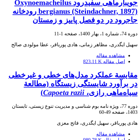
جویبارماهی سفیدرود Oxynoemacheilus
bergianus (Steindachner, 1897) رودخانه
جاجرود در دو فصل پاییز و زمستان
دوره 74، شماره 1، بهار 1400، صفحه
1-11
سهیل ایگدری، مظاهر زمانی، هادی پورباقر، عطا مولودی صالح
مشاهده مقاله
اصل مقاله
823.11 K
مقایسة عملکرد مدل‌های خطی و غیرخطی
در برآورد شایستگی زیستگاه (مطالعة
سیاه‌ماهی رازی،
Capoeta razii
)
دوره 77، ویژه نامه بوم شناسی و مدیریت تنوع زیستی، تابستان
1403، صفحه
49-60
هادی پورباقر، سهیل ایگدری، فاتح معزی
مشاهده مقاله
اصل مقاله
989.78 K