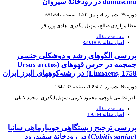
damascina در رودخانة سیروان
دوره 75، شماره 4، پاییز 1401، صفحه
642-651
عطا مولودی صالح، سهیل ایگدری، هادی پورباقر
مشاهده مقاله
اصل مقاله
829.18 K
بررسی الگوهای رشد و دوشکلی جنسی
جمجمه در خرس قهوه‏ای (Ursus arctos
Linnaeus, 1758) در رشته‌کوه‏های البرز ایران
دوره 68، شماره 1، 1394، صفحه
137-154
باقر نظامی بلوچی، محمود کرمی، سهیل ایگدری، محمد کابلی
مشاهده مقاله
اصل مقاله
3.93 M
بررسی ترجیح زیستگاهی جویبار‌ماهی سانیا
(
Cobitis saniae
) در رودخانة سفیدرود