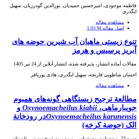
فاطمه موجودی، امیرحسین حمیدیان، نورالدین گودرزیان، سهیل
ایگدری
مشاهده مقاله
اصل مقاله
1.03 M
تنوع زیستی ماهیان آب شیرین حوضه های
آبریز پرسیس و هرمز
مقالات آماده انتشار، پذیرفته شده، انتشار آنلاین از
24 تیر 1405
احسان شاطویی قارنجه، سهیل ایگدری، هادی پورباقر
مشاهده مقاله
مطالعة ترجیح زیستگاهی گونه‌های همبوم
جویبارماهی،
Oxynoemacheilus kiabii
و
Oxynoemacheilus karunensis
در رودخانة
الک (حوضة کرخه)
دوره 77، ویژه نامه بوم شناسی و مدیریت تنوع زیستی، تابستان