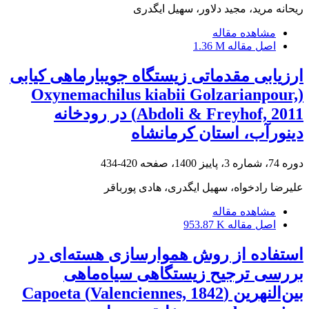
ریحانه مرید، مجید دلاور، سهیل ایگدری
مشاهده مقاله
اصل مقاله
1.36 M
ارزیابی مقدماتی زیستگاه جویبارماهی کیابی
(Oxynemachilus kiabii Golzarianpour,
Abdoli & Freyhof, 2011) در رودخانه
دینورآب، استان کرمانشاه
دوره 74، شماره 3، پاییز 1400، صفحه
420-434
علیرضا رادخواه، سهیل ایگدری، هادی پورباقر
مشاهده مقاله
اصل مقاله
953.87 K
استفاده از روش هموارسازی هسته‌ای در
بررسی ترجیح زیستگاهی سیاه‌ماهی
بین‌النهرین (Valenciennes, 1842) Capoeta