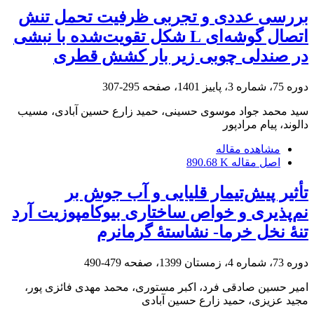
بررسی عددی و تجربی ظرفیت تحمل تنش
اتصال گوشه‌ای L شکل تقویت‌شده با نبشی
در صندلی چوبی زیر بار کشش قطری
دوره 75، شماره 3، پاییز 1401، صفحه
295-307
سید محمد جواد موسوی حسینی، حمید زارع حسین آبادی، مسیب
دالوند، پیام مرادپور
مشاهده مقاله
اصل مقاله
890.68 K
تأثیر پیش‌تیمار قلیایی و آب جوش بر
نم‌پذیری و خواص ساختاری بیوکامپوزیت آرد
تنۀ نخل خرما- نشاستۀ گرمانرم
دوره 73، شماره 4، زمستان 1399، صفحه
479-490
امیر حسین صادقی فرد، اکبر مستوری، محمد مهدی فائزی پور،
مجید عزیزی، حمید زارع حسین آبادی