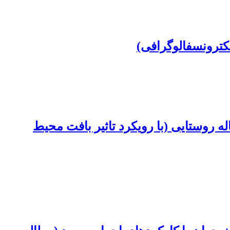
کترونسفالوگرافی)
 فراهم سازهای رشد حرکتی در محیط خانه و کارکردهای اجرایی کودکان 8 تا 10 ساله روستایی (با رویکرد تاثیر بافت محیط