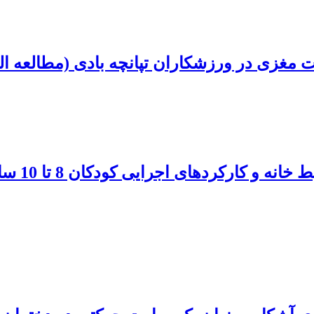
 مغزی در ورزشکاران تپانچه بادی (مطالعه ال
رابطۀ بین