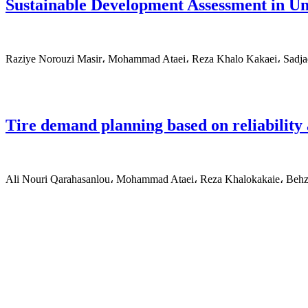
Sustainable Development Assessment in U
Raziye Norouzi Masir، Mohammad Ataei، Reza Khalo Kakaei، Sad
Tire demand planning based on reliability
Ali Nouri Qarahasanlou، Mohammad Ataei، Reza Khalokakaie، Behza