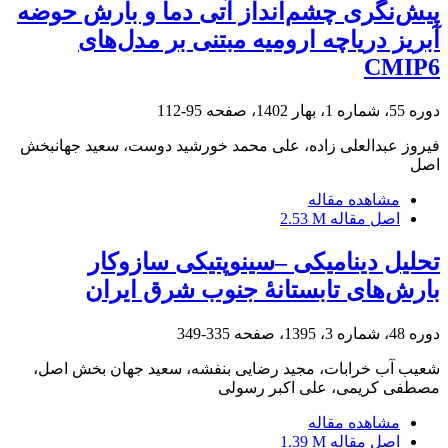
پیش‌نگری چشم‌انداز آتی دما و بارش حوضه
آبریز دریاچه ارومیه مبتنی بر مدل‌های
CMIP6
دوره 55، شماره 1، بهار 1402، صفحه
95-112
فیروز عبدالعلی زاده، علی محمد خورشید دوست، سعید جهانبخش
اصل
مشاهده مقاله
اصل مقاله
2.53 M
تحلیل دینامیکی –سینوپتیکی سازوکار
بارش‌های تابستانۀ جنوب شرق ایران
دوره 48، شماره 3، 1395، صفحه
335-349
شعیب آب خرابات، مجید رضایی بنفشه، سعید جهان بخش اصل،
مصطفی کریمی، علی اکبر رسولی
مشاهده مقاله
اصل مقاله
1.39 M