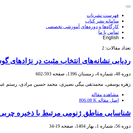
فهرست نشریات
سامانه نشر کتاب
کارگاه‌ها و دوره‌های آموزشی تخصصی
تماس با ما
English
تعداد مقالات:
2
ردیابی نشانه‌های انتخاب مثبت در نژاد‌های گو
دوره 48، شماره 4، زمستان 1396، صفحه
593-602
زهره یوسفی، محمدتقی بیگی نصیری، محمد حسین مرادی، رستم عبدا
مشاهده مقاله
اصل مقاله
806.08 K
شناسایی مناطق ژنومی مرتبط با ذخیره چربی د
دوره 56، شماره 1، بهار 1404، صفحه
19-34