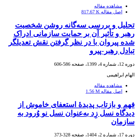
مشاهده مقاله
اصل مقاله
817.67 K
تحلیل و بررسی سه‌گانه روشن شخصیت
رهبر و تأثیر آن بر حمایت سازمانی ادراک
شده پیروان با در نظر گرفتن نقش تعدیلگر
تبادل رهبر-پیرو
دوره 12، شماره 4، 1399، صفحه
586-606
الهام ابراهیمی
مشاهده مقاله
اصل مقاله
1.56 M
فهم و بازتاب پدیدۀ استعفای خاموش از
دیدگاه‌ نسل زِد به‌عنوان نسل نو وُرود به
سازمان
دوره 17، شماره 2، 1404، صفحه
328-373