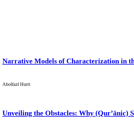
Narrative Models of Characterization in t
Abolfazl Hurri
Unveiling the Obstacles: Why (Qur’ānic) St