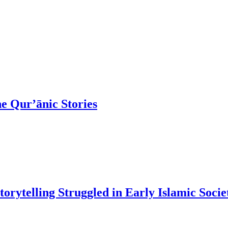
he Qur’ānic Stories
orytelling Struggled in Early Islamic Socie