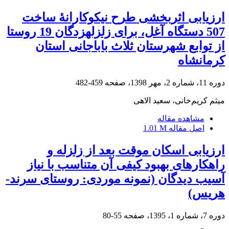
ارزیابی اثربخشی طرح نیکوکارانۀ ساخت
507 دستگاه آغل، برای زلزلهزدگان 19 روستا
از توابع شهرستان ثلاث باباجانی استان
کرمانشاه
دوره 11، شماره 2، مهر 1398، صفحه
459-482
میثم کریم‌خانی، سعید الاهی
مشاهده مقاله
اصل مقاله
1.01 M
ارزیابی اسکان موقت بعد از زلزله و
راهکارهای بهبود کیفی آن متناسب با نیاز
آسیب دیدگان (نمونه موردی: روستای سرند-
هریس)
دوره 7، شماره 1، 1395، صفحه
55-80