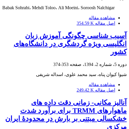
Babak Sohrabi، Mehdi Toloo، Ali Moeini، Soroosh Nalchigar
مشاهده مقاله
اصل مقاله
354.59 K
آسیب شناسی چگونگی آموزش زبان
انگلیسی ویژه گردشگری در دانشگاه‌های
کشور
دوره 5، شماره 2، 1394، صفحه
353-374
شیوا کیوان پناه، سید محمد علوی، اسداله شریفی
مشاهده مقاله
اصل مقاله
249.42 K
آنالیز مکانی‏- زمانی دقت داده ‏های
ماهواره‏ای TRMM برای برآورد شدت
خشک‏سالی مبتنی بر بارش در محدودۀ ایران
مرکزی