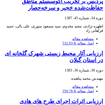
پردیس بر تخریب اکوسیستم مناطق
حفاظت‌شده خجیر و سرخه‌حصار
دوره 34، شماره 45، 1387
اطهره نژادی، مجید مخدوم، سید مسعود منوری، علی بالی، حمید
فراهانی راد
مشاهده مقاله
اصل مقاله
532.93 K
ارزیابی آثار محیط زیستی شهرک گلخانه ای
در استان گیلان
دوره 30، شماره 36، 1383
مهندس محمد پناهنده
مشاهده مقاله
اصل مقاله
359.78 K
ارزیابی اثرات اجرای طرح های هادی