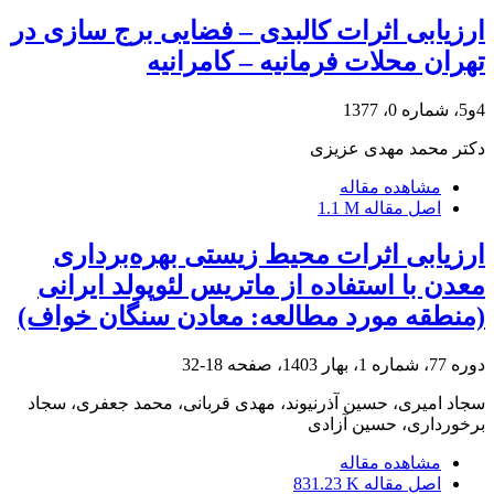
ارزیابی اثرات کالبدی – فضایی برج سازی در
تهران محلات فرمانیه – کامرانیه
4و5، شماره 0، 1377
دکتر محمد مهدی عزیزی
مشاهده مقاله
اصل مقاله
1.1 M
ارزیابی اثرات محیط زیستی بهره‌برداری
معدن با استفاده از ماتریس لئوپولد ایرانی
(منطقه مورد مطالعه: معادن سنگان خواف)
دوره 77، شماره 1، بهار 1403، صفحه
18-32
سجاد امیری، حسین آذرنیوند، مهدی قربانی، محمد جعفری، سجاد
برخورداری، حسین آزادی
مشاهده مقاله
اصل مقاله
831.23 K