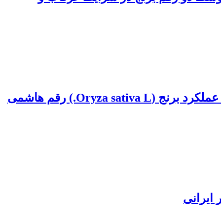
اثر مصرف همزمان زغال زیستی (بیوچار) پوسته برنج و کود سولفات روی بر عملکرد، اجزای عملکرد برنج (Oryza sativa L.) رقم هاشمی
 ایرانی