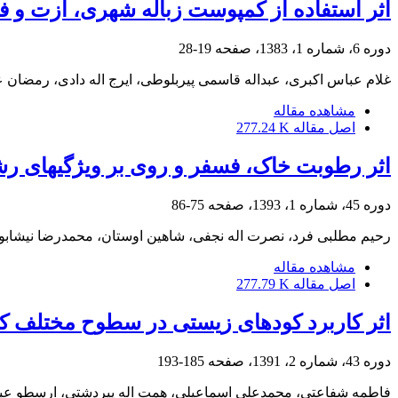
اثر استفاده از کمپوست زباله شهری، ازت و 
دوره 6، شماره 1، 1383، صفحه
19-28
غلام عباس اکبری، عبداله قاسمی پیربلوطى، ایرج اله دادی، رمضان
مشاهده مقاله
اصل مقاله
277.24 K
اثر رطوبت خاک، فسفر و روی بر ویژگی‏های رشد
دوره 45، شماره 1، 1393، صفحه
75-86
رحیم مطلبی فرد، نصرت اله نجفی، شاهین اوستان، محمدرضا نیشاب
مشاهده مقاله
اصل مقاله
277.79 K
اثر کاربرد کودهای زیستی در سطوح مختلف کودهای شی
دوره 43، شماره 2، 1391، صفحه
185-193
فاطمه شفاعتی، محمدعلی اسماعیلی، همت اله پیردشتی، ارسطو عب