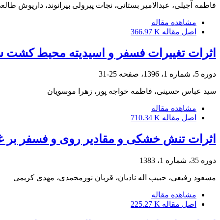
فاطمه آجیلی، عبدالامیر بستانی، نجات پیرولی بیرانوند، داریوش طالع
مشاهده مقاله
اصل مقاله
366.97 K
اثرات تغییرات فسفر و اسیدیته محیط کشت سیانوباکتر Nostoc calcicola بر میزان تولید پلی بت
دوره 5، شماره 1، 1396، صفحه
25-31
سید عباس حسینی، فاطمه خواجه پور، زهرا موسویان
مشاهده مقاله
اصل مقاله
710.34 K
اثرات تنش خشکی و مقادیر روی و فسفر بر 
دوره 35، شماره 1، 1383
مسعود رفیعی، حبیب اله نادیان، قربان نورمحمدی، مهدی کریمی
مشاهده مقاله
اصل مقاله
225.27 K