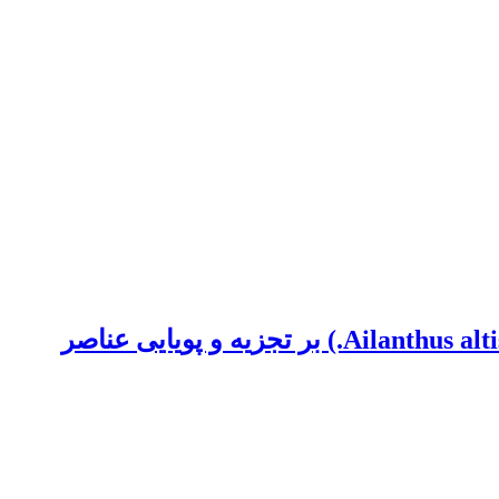
اثرهای غیرافزایشی ترکیب لاشبرگ‌های کاج سیاه (Pinus nigra Arnold) و عرعر (Ailanthus altissima Mill.) بر تجزیه و پویایی عناصر