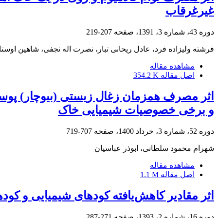
غیرغرقاب
دوره 43، شماره 3، 1391، صفحه
207-219
فرشته ولیزاده فرد، عادل ریحانی تبار، نصرت اله نجفی، شاهین اوستا
مشاهده مقاله
اصل مقاله
354.2 K
و برخی خصوصیات شیمیایی خاک
دوره 52، شماره 3، خرداد 1400، صفحه
707-719
شهرام محمود سلطانی، ابوذر عباسیان
مشاهده مقاله
اصل مقاله
1.1 M
اثر مقادیر کاهش‌یافته کودهای شیمیایی و کود
دوره 16، شماره 2، 1393، صفحه
271-287