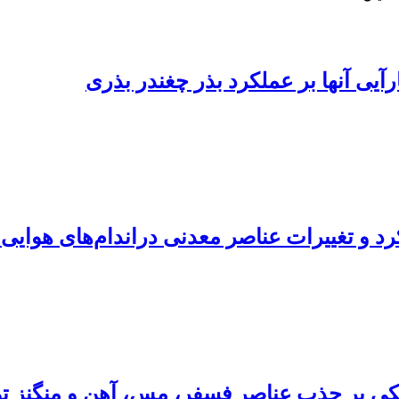
رآیی آنها بر عملکرد بذر چغندر بذری
د و تغییرات عناصر معدنی دراندام‌های هوایی ن
هکی بر جذب عناصر فسفر، مس، آهن و منگنز ت