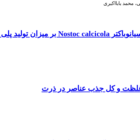
ی، محمد بابااکبری
ا هیدروکسی بوتیرات
غلظت و کل جذب عناصر در ذرت