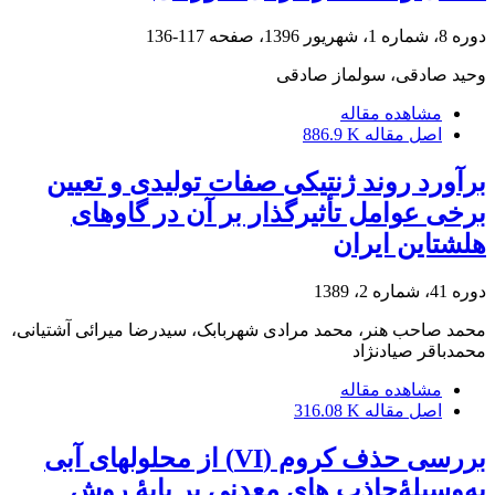
دوره 8، شماره 1، شهریور 1396، صفحه
117-136
وحید صادقی، سولماز صادقی
مشاهده مقاله
اصل مقاله
886.9 K
برآورد روند ژنتیکی صفات تولیدی و تعیین
برخی عوامل تأثیرگذار بر آن در گاوهای
هلشتاین ایران
دوره 41، شماره 2، 1389
محمد صاحب هنر، محمد مرادی شهربابک، سیدرضا میرائی آشتیانی،
محمدباقر صیادنژاد
مشاهده مقاله
اصل مقاله
316.08 K
بررسی حذف کروم (VI) از محلول‏‏‏ها‏ی آبی
به‌وسیلۀجاذب‏‏‏ ها‏ی معدنی بر پایۀ روش