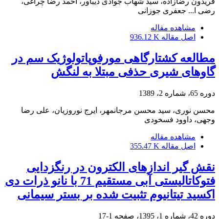
فریدون رضازاده، سید شهاب جوادی دیباور، احمد رضا چراغی،
رضی ا... جعفری جوزانی
مشاهده مقاله
اصل مقاله
936.12 K
مطالعه کشتارگا‌هی مورفوپاتولوژیک سم در
گاوهای شیری حذفی مبتلا به لنگش
دوره 65، شماره 2، 1389
محسن نوری، سید محسن مرجانمهر، ایرج نوروزیان، علی رضا
وجهی، داوود فسخودی
مشاهده مقاله
اصل مقاله
355.47 K
نقش گیر اندازهای الکترون در رنگزدایی
فتوکاتالیستی آبی مستقیم 71 با نانو ذرات دی
اکسید تیتانیوم تثبیت شده بر بستر سیمانی
دوره 42، شماره 1، 1395، صفحه
1-17