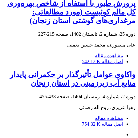
پرورش طیور با استفاه از شاخص بهره‌وری
کل مالم کوِئیست (مورد مطالعاتی:
مرغداری‌های گوشتی استان زنجان)
دوره 25، شماره 2، تابستان 1402، صفحه
215-227
علی منصوری، محمد حسین نعمتی
مشاهده مقاله
اصل مقاله
542.12 K
واکاوی عوامل تأثیرگذار بر حکمرانی پایدار
منابع آب زیرزمینی در استان زنجان
دوره 2، شماره 4، زمستان 1404، صفحه
438-455
زهرا عزیزی، روح اله رضائی
مشاهده مقاله
اصل مقاله
754.32 K