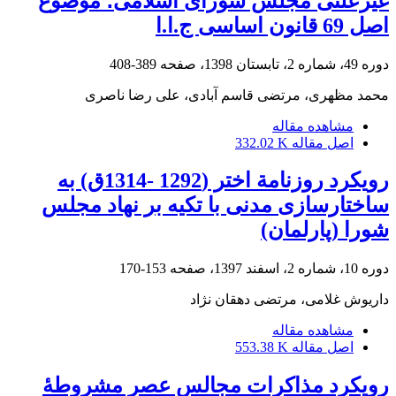
غیرعلنی مجلس شورای اسلامی؛ موضوع
اصل 69 قانون اساسی ج.ا.ا
دوره 49، شماره 2، تابستان 1398، صفحه
389-408
محمد مظهری، مرتضی قاسم آبادی، علی رضا ناصری
مشاهده مقاله
اصل مقاله
332.02 K
رویکرد روزنامة اختر (1292 -1314ق) به
ساختارسازی مدنی با تکیه بر نهاد مجلس
شورا (پارلمان)
دوره 10، شماره 2، اسفند 1397، صفحه
153-170
داریوش غلامی، مرتضی دهقان نژاد
مشاهده مقاله
اصل مقاله
553.38 K
رویکرد مذاکرات مجالس عصر مشروطۀ