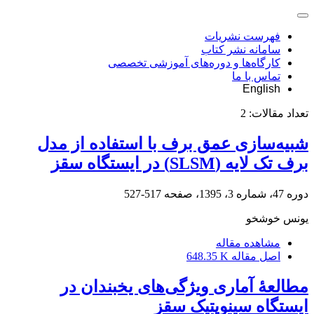
فهرست نشریات
سامانه نشر کتاب
کارگاه‌ها و دوره‌های آموزشی تخصصی
تماس با ما
English
تعداد مقالات:
2
شبیه‌سازی عمق برف با استفاده از مدل
برف تک لایه (SLSM) در ایستگاه سقز
دوره 47، شماره 3، 1395، صفحه
517-527
یونس خوشخو
مشاهده مقاله
اصل مقاله
648.35 K
مطالعۀ آماری ویژگی‌های یخبندان در
ایستگاه سینوپتیک سقز