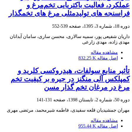
عملکرد، فعالیت باکتریایی تخم‌مرغ و
فراسنجه های تولیدمثلی مرغ های تخمگذار
دوره 18، شماره 3، 1395، صفحه
539-552
داریان شفیعی پور، سمیه سالاری، محسن ساری، سامان آبدانان
مهدی زاده، مهدی زارعی
مشاهده مقاله
اصل مقاله
832.25 K
تأثیر منابع سولفات، هیدروکسی کلرید و
کمپلکس آلی منگنز در جیره بر کیفیت تخم
مرغ در مرغان تخم گذار مسن
دوره 50، شماره 2، تابستان 1398، صفحه
131-141
مهران جمشیدیان قلعه سفیدی، فاطمه شیرمحمد، مرتضی مهری
مشاهده مقاله
اصل مقاله
955.44 K