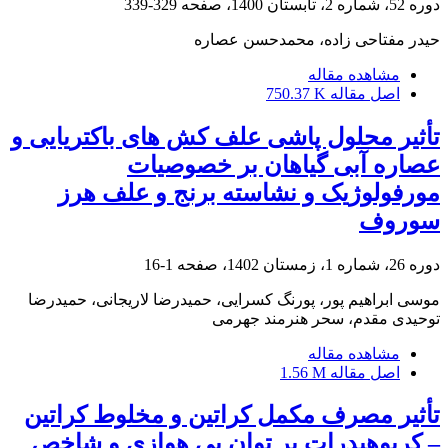
دوره 52، شماره 2، تابستان 1400، صفحه
329-339
حیدر مفتاحی زاده، محمدحسن عصاره
مشاهده مقاله
اصل مقاله
750.37 K
تأثیر محلول پاشی علف کش های باکتریایی و
عصاره آبی گیاهان بر خصوصیات
مورفولوژیک و نشاسته برنج و علف هرز
سوروف
دوره 26، شماره 1، زمستان 1402، صفحه
1-16
موسی ابراهیم پور، پورنگ کسرایی، حمیدرضا لاریجانی، حمیدرضا
توحیدی مقدم، سحر هنرمند جهرمی
مشاهده مقاله
اصل مقاله
1.56 M
تأثیر مصرف مکمل کراتین و مخلوط کراتین
– کربوهیدرات بر توان بی هوازی و شاخص