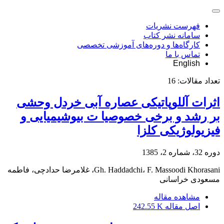
فهرست نشریات
سامانه نشر کتاب
کارگاه‌ها و دوره‌های آموزشی تخصصی
تماس با ما
English
تعداد مقالات:
16
اثرات آللوپاتیکی عصاره آبی خردل وحشی
بر رشد و برخی خصوصیا ت بیوشیمیایی و
فیزیولوژیکی کلزا
دوره 32، شماره 2، 1385
Gh. Haddadchi، F. Massoodi Khorasani، غلامرضا حدادچی، فاطمه
مسعودی خراسانی
مشاهده مقاله
اصل مقاله
242.55 K