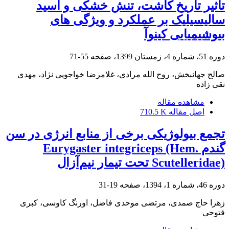
تاثیر تاریخ‏ کاشت، تنش‏ خشکی و اسید
سالیسیلیک بر عملکرد و ویژگی‏ های
بیوشیمیایی کینوآ
دوره 51، شماره 4، زمستان 1399، صفحه
55-71
صالح جهانبخش، روح الله مرادی، غلامرضا خواجویی نژاد، مهدی
نقی زاده
مشاهده مقاله
اصل مقاله
710.5 K
تجمع بیولوژیکی برخی از منابع انرژی در سن
گندم Eurygaster integriceps (Hem.
Scutelleridae) تحت تیمار نیم‌آزال
دوره 46، شماره 1، 1394، صفحه
19-31
زهرا حاج صمدی، مرتضی موحدی فاضل، اورنگ کاوسی، کبری
فتوحی