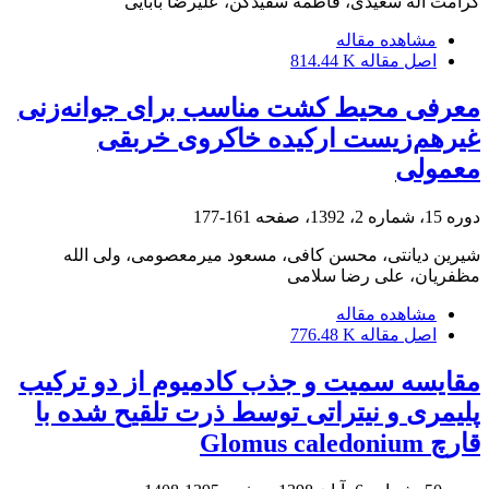
کرامت اله سعیدی، فاطمه سفیدکن، علیرضا بابایی
مشاهده مقاله
اصل مقاله
814.44 K
معرفی محیط کشت مناسب برای جوانه‌زنی
غیرهم‌زیست ارکیده خاکروی خربقی
معمولی
دوره 15، شماره 2، 1392، صفحه
161-177
شیرین دیانتی، محسن کافی، مسعود میرمعصومی، ولی الله
مظفریان، علی رضا سلامی
مشاهده مقاله
اصل مقاله
776.48 K
مقایسه سمیت و جذب کادمیوم از دو ترکیب
پلیمری و نیتراتی توسط ذرت تلقیح شده با
قارچ Glomus caledonium