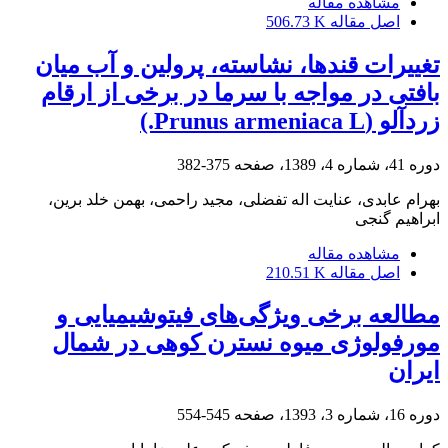
مشاهده مقاله
اصل مقاله
506.73 K
تغییرات قندها، نشاسته، پرولین و آب میان
بافتی در مواجه با سرما در برخی از ارقام
زردآلو (Prunus armeniaca L.)
دوره 41، شماره 4، 1389، صفحه
375-382
بهرام عابدی، عنایت اله تفضلی، مجید راحمی، بهمن خلد برین،
ابراهیم گنجی
مشاهده مقاله
اصل مقاله
210.51 K
مطالعه برخی ویژگی‌های فیتوشیمیایی و
مورفولوژی میوه نسترن کوهی در شمال
ایران
دوره 16، شماره 3، 1393، صفحه
545-554