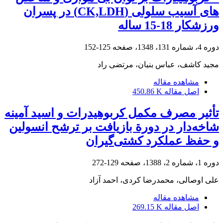
های آسیب سلولی (CK,LDH) در پسران
ورزشکار 18-15 ساله
دوره 4، شماره 131، 1348، صفحه
125-152
مجید کاشف، عباس بنیان، مرتضی راد
مشاهده مقاله
اصل مقاله
450.86 K
تأثیر مصرف مکمل کربوهیدرات و اسید آمینه
شاخه‌دار در دورة بازیافت بر ترشح انسولین
و حفظ عملکرد کشتی‌گیران
دوره 1، شماره 2، 1388، صفحه
129-272
علی اوصالی، محمدرضا کردی، احمد آزاد
مشاهده مقاله
اصل مقاله
269.15 K