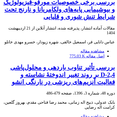
بررسی برخی خصوصیات مورفو-فیزیولوژیک
و بیوشیمایی پایه‌های ولکامریانا و نارنج تحت
شرایط تنش شوری و قلیایی
مقالات آماده انتشار، پذیرفته شده، انتشار آنلاین از
21 اردیبهشت
1404
عباس دانایی فر، اسمعیل خالقی، شهره زیودار، خسرو مهدی خانلو
مشاهده مقاله
اصل مقاله
775.03 K
بررسی تأثیر تناوب باردهی و محلول‌پاشی
2,4-D بر روند تغییر اندوختۀ‌ نشاسته و
فعالیت آنزیم‌های ریزشی در نارنگی انشو
دوره 48، شماره 3، 1396، صفحه
479-486
بابک عدولی، ذبیح اله زمانی، محمد رضا فتاحی مقدم، بهروز گلعین،
کرامت اله رضایی
مشاهده مقاله