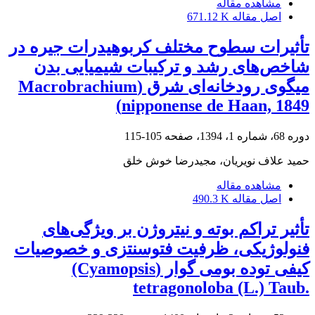
مشاهده مقاله
اصل مقاله
671.12 K
تأثیرات سطوح مختلف کربوهیدرات جیره در
شاخص‌های رشد و ترکیبات شیمیایی بدن
میگوی رودخانه‌ای شرق (Macrobrachium
nipponense de Haan, 1849)
دوره 68، شماره 1، 1394، صفحه
105-115
حمید علاف نویریان، مجیدرضا خوش خلق
مشاهده مقاله
اصل مقاله
490.3 K
تأثیر تراکم بوته و نیتروژن بر ویژگی‌های
فنولوژیکی، ظرفیت فتوسنتزی و خصوصیات
کیفی توده ‏بومی گوار (‏‎(Cyamopsis
tetragonoloba (L.) Taub.‎