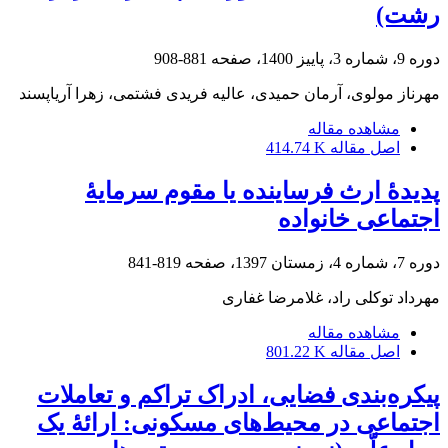
رشت)
دوره 9، شماره 3، پاییز 1400، صفحه
881-908
مهرناز مولوی، آرمان حمیدی، عالیه فریدی فشتمی، زهرا آریاپسند
مشاهده مقاله
اصل مقاله
414.74 K
پدیدۀ ارث فرساینده یا مقوم سرمایۀ
اجتماعی خانواده
دوره 7، شماره 4، زمستان 1397، صفحه
819-841
مهرداد توکلی راد، غلامرضا غفاری
مشاهده مقاله
اصل مقاله
801.22 K
پیکره‌بندی فضایی، ادراک تراکم و تعاملات
اجتماعی در محیط‌های مسکونی: ارائۀ یک