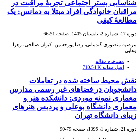
شناسایی بستر اجتماعی تجربۀ مراقبت در
مراقبان خانوادگی افراد مبتلا به دمانس: یک
مطالعۀ کیفی
دوره 17، شماره 2، تابستان 1405، صفحه
51-66
مرضیه منصوری گندمانی، رضا پورحسین، کیوان صالحی، زهرا
وهابی
مشاهده مقاله
اصل مقاله
710.54 K
نقش محیط ساخته شده در تعاملات
دانشجویان در فضاهای غیر رسمی مدارس
معماری نمونه موردی: دانشکده هنر و
معماری دانشگاه بوعلی و پردیس هنرهای
زیبای دانشگاه تهران
دوره 21، شماره 1، 1395، صفحه
79-90