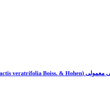
Epipactis veratri)