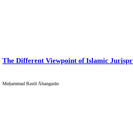
The Different Viewpoint of Islamic Juris
Muḥammad Rasῡl Āhangarān