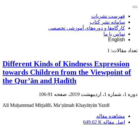
فهرست نشریات
سامانه نشر کتاب
کارگاه‌ها و دوره‌های آموزشی تخصصی
تماس با ما
English
تعداد مقالات:
1
Different Kinds of Kindness Expression
towards Children from the Viewpoint of
the Qur’ān and Ḥadīth
دوره 1، شماره 1، اردیبهشت 2019، صفحه
91-106
Alī Muḥammad Mīrjalīlī، Ma‘ṣūmah Khayātyān Yazdī
مشاهده مقاله
اصل مقاله
649.62 K