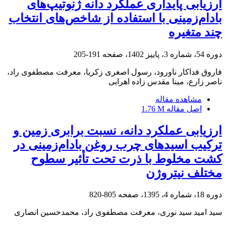
ارزیابی پایداری عملکرد دانه ژنوتیپ‌های
بادام‌زمینی با استفاده از شاخص‌های انتخاب
چند متغیره
دوره 54، شماره 3، پاییز 1402، صفحه
191-205
فاروق فداکار ناورود، رسول اصغری زکریا، معرفت مصطفوی راد،
ناصر زارع، مینا مقدس زاده اهرابی
مشاهده مقاله
اصل مقاله
1.76 M
ارزیابی عملکرد دانه، نسبت برابری زمین و
ترکیب اسیدهای چرب روغن بادام‌زمینی در
کشت مخلوط با ذرت تحت تأثیر سطوح
مختلف نیتروژن
دوره 18، شماره 4، 1395، صفحه
805-820
سید امید سید نوری، معرفت مصطفوی راد، محمدحسین انصاری