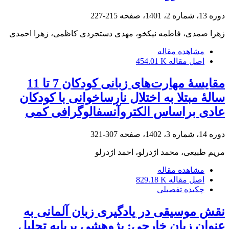
دوره 13، شماره 2، 1401، صفحه
215-227
زهرا صمدی، فاطمه نیکخو، مهدی دستجردی کاظمی، زهرا احمدی
مشاهده مقاله
اصل مقاله
454.01 K
مقایسۀ مهارت‌های زبانی کودکان 7 تا 11
سالۀ مبتلا به اختلال نارساخوانی با کودکان
عادی براساس الکتروآنسفالوگرافی کمی
دوره 14، شماره 3، 1402، صفحه
307-321
مریم طبیعی، محمد اژدرلو، احمد اژدرلو
مشاهده مقاله
اصل مقاله
829.18 K
چکیده تفصیلی
نقش موسیقی در یادگیری زبان آلمانی به
عنوان زبان خارجی: پژوهشی برپایه تحلیل