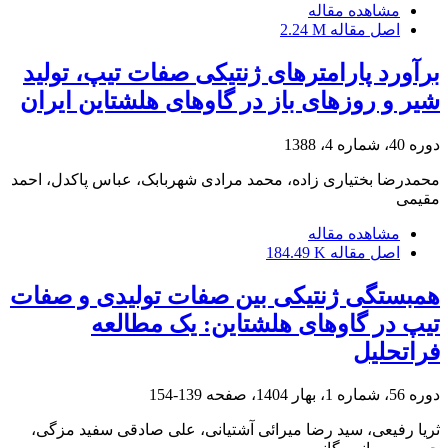
مشاهده مقاله
اصل مقاله
2.24 M
برآورد پارامترهای ژنتیکی صفات تیپ، تولید
شیر و روزهای باز در گاوهای هلشتاین ایران
دوره 40، شماره 4، 1388
محمدرضا بختیاری زاده، محمد مرادی شهربابک، عباس پاکدل، احمد
مقیمی
مشاهده مقاله
اصل مقاله
184.49 K
همبستگی ژنتیکی بین صفات تولیدی و صفات
تیپ در گاوهای هلشتاین: یک مطالعه
فراتحلیل
دوره 56، شماره 1، بهار 1404، صفحه
139-154
ثریا رفیعی، سید رضا میرائی آشتیانی، علی صادقی سفید مزگی،