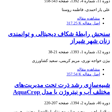
دوره 11، شماره 4، 1392، صفحه
543-558
علی یار احمدی، فاطمه روستا
مشاهده مقاله
اصل مقاله
317.25 K
سنجش رابطۀ شکاف دیجیتالی و توانمندی
زنان شهر شیراز
دوره 12، شماره 1، 1393، صفحه
21-38
بیژن خواجه نوری، مریم کریمی، سعید کشاورزی
مشاهده مقاله
اصل مقاله
357.54 K
شبیه‌سازی رشد ذرت تحت مدیریت‌های
مختلف آب و نیتروژن با مدل AquaCrop
دوره 46، شماره 2، 1394، صفحه
207-220
میلاد ابراهیمی، وحیدرضا وردی نژاد، ابوالفضل مجنونی هریس