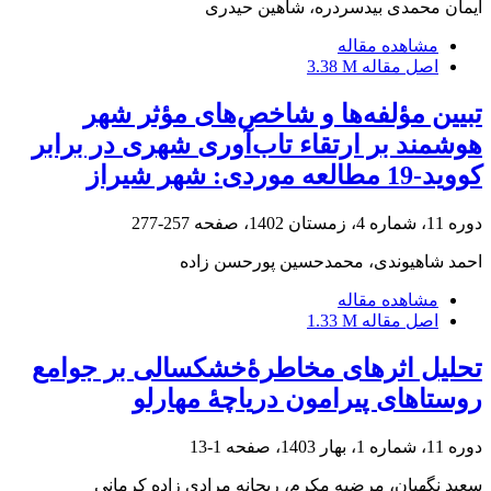
ایمان محمدی بیدسردره، شاهین حیدری
مشاهده مقاله
اصل مقاله
3.38 M
تبیین مؤلفه‌ها و شاخص‌های مؤثر شهر
هوشمند بر ارتقاء تاب‌آوری شهری در برابر
کووید-19 مطالعه موردی: شهر شیراز
دوره 11، شماره 4، زمستان 1402، صفحه
257-277
احمد شاهیوندی، محمدحسین پورحسن زاده
مشاهده مقاله
اصل مقاله
1.33 M
تحلیل اثرهای مخاطرۀخشکسالی بر جوامع
روستاهای پیرامون دریاچۀ مهارلو
دوره 11، شماره 1، بهار 1403، صفحه
1-13
سعید نگهبان، مرضیه مکرم، ریحانه مرادی زاده کرمانی