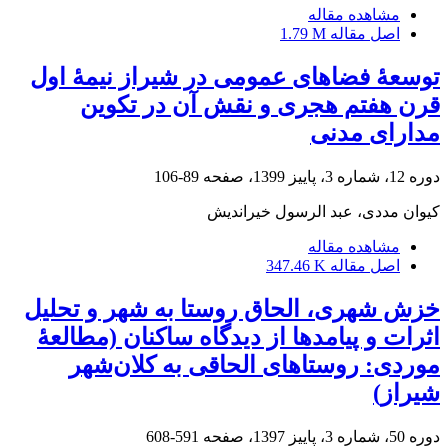
مشاهده مقاله
اصل مقاله
1.79 M
توسعۀ فضاهای عمومی در شیراز نیمۀ اول
قرن هفتم هجری و نقش آن در تکوین
مدارای مدنی
دوره 12، شماره 3، پاییز 1399، صفحه
89-106
کیوان مددی، عبد الرسول خیراندیش
مشاهده مقاله
اصل مقاله
347.46 K
خزش شهری، الحاق روستا به شهر و تحلیل
اثرات و پیامدها از دیدگاه ساکنان (مطالعۀ
موردی: روستاهای الحاقی به کلان‌شهر
شیراز)
دوره 50، شماره 3، پاییز 1397، صفحه
591-608