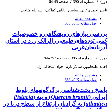
دوره 3، شماره 4، 1390، صفحه
45-64
ناصر احمدی ثانی، ساسان بابایی کفاکی، اسدالله متاجی
مشاهده مقاله
اصل مقاله
538.56 K
بررسی نیازهای رویشگاهی و خصوصیات
کمی توده‌های طبیعی زالزالک زرد در استان
آذربایجان‌غربی
دوره 69، شماره 4، 1395، صفحه
757-766
احمد علیجانپور، سالار تارم، جواد اسحاقی راد
مشاهده مقاله
اصل مقاله
868.49 K
پاسخ ‎ریخت‌شناسی برگ گونه‎های بلوط
ایرانی (
Quercus brantii
) و بنه (
Pistacia
atlantica
) به گرادیان ارتفاع از سطح دریا در