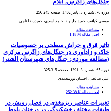
جنگل‌های زاگرس، ایلام
دوره 76، شماره 3، پاییز 1402، صفحه
245-256
موسی کیانفر، حمید جلیلوند، حامد اسدی، حمیدرضا ناجی
مشاهده مقاله
اصل مقاله
1.18 M
تاثیر قرق و خراش سطحی بر خصوصیات
خاک و زادآوری در جنگل‌های زاگرس مرکزی
(مطالعه موردی: جنگل‌های شهرستان الشتر)
دوره 65، شماره 3، 1391، صفحه
315-325
علی صالحی، احسان نورمحمدی
مشاهده مقاله
اصل مقاله
252.38 K
تغییرات عناصر ریزمغذی در فصل رویش در
طبقات مختلف خشکیدگی در درختان بلوط