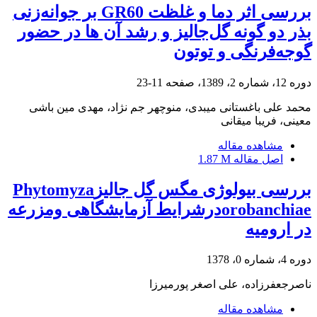
بررسی اثر دما و غلظت GR60 بر جوانه‌زنی
بذر دو گونه گل‌جالیز و رشد آن ها در حضور
گوجه‌فرنگی و توتون
دوره 12، شماره 2، 1389، صفحه
11-23
محمد علی باغستانی میبدی، منوچهر جم نژاد، مهدی مین باشی
معینی، فریبا میقانی
مشاهده مقاله
اصل مقاله
1.87 M
بررسی بیولوژی مگس گل جالیزPhytomyza
orobanchiaeدرشرایط آزمایشگاهی ومزرعه
در ارومیه
دوره 4، شماره 0، 1378
ناصرجعفرزاده، علی اصغر پورمیرزا
مشاهده مقاله