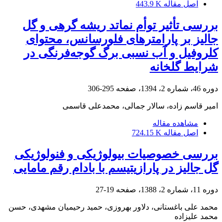
اصل مقاله
443.9 K
بررسی تأثیر توأم نماتد ریشه گرهی و گل
جالیز بر پارامترهای فلورسانس، محتوای
کلروفیل و آب نسبی برگ گوجه‌فرنگی در
شرایط گلخانه
دوره 46، شماره 2، 1394، صفحه
295-306
امیر قاسم زاده، سالار جمالی، محمدعلی قاسمی
مشاهده مقاله
اصل مقاله
724.15 K
بررسی خصوصیات بیولوژیکی و فنولوژیکی
گل جالیز در پارازیتیسم با بادام رقم مامایی
دوره 11، شماره 2، 1388، صفحه
19-27
محمد علی باغستانی، دلاور بهروزی، حمید رحیمیان مشهدی، حسن
محمد علیزاده