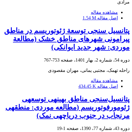
مرادی
مشاهده مقاله
اصل مقاله
1.54 M
پتانسیل‏ سنجی توسعة ژئوتوریسم در مناطق
پیرامونی شهرهای مناطق خشک (مطالعة
موردی‏: شهر جدید ایوانکی)
دوره 54، شماره 2، بهار 1401، صفحه
753-767
راحله تهمک، مجتبی یمانی، مهران مقصودی
مشاهده مقاله
اصل مقاله
434.45 K
پتانسیل‌سنجی مناطق بهینه‎ی توسعه‎ی
ژئومورفوتوریسم (‎مطالعه موردی: منطقه‎ی
مرنجاب در جنوب دریاچه‎ی نمک)
دوره 43، شماره 77، 1390، صفحه
1-19