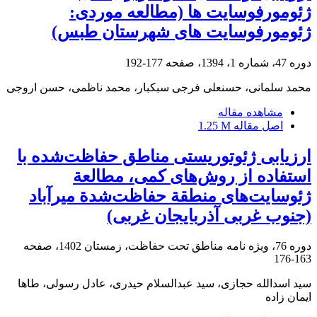
ژئومورفوسایت ها (مطالعه موردی:
ژئومورفوسایت های شهرستان طبس)
دوره 47، شماره 1، 1394، صفحه
177-192
محمد سلمانی، حسنعلی فرجی سبکبار، محمد ناظمی، حسن اروجی
مشاهده مقاله
اصل مقاله
1.25 M
ارزیابی ژئوتوریستی مناطق حفاظت‌شده با
استفاده از روش‌های کمی، مطالعة
ژئوسایت‌های منطقة حفاظت‌شدة میرآباد
(جنوب غربی آذربایجان غربی)
دوره 76، ویژه نامه مناطق تحت حفاظت، زمستان 1402، صفحه
163-176
سید اسدالله حجازی، سید عبدالسلام حیدری، عادل رسولی، طاها
ایمان زاده