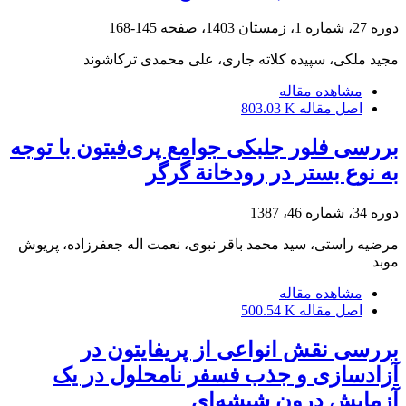
دوره 27، شماره 1، زمستان 1403، صفحه
145-168
مجید ملکی، سپیده کلاته جاری، علی محمدی ترکاشوند
مشاهده مقاله
اصل مقاله
803.03 K
بررسی فلور جلبکی جوامع پری‌فیتون با توجه
به نوع بستر در رودخانة گرگر
دوره 34، شماره 46، 1387
مرضیه راستی، سید محمد باقر نبوی، نعمت اله جعفرزاده، پریوش
موبد
مشاهده مقاله
اصل مقاله
500.54 K
بررسی نقش انواعی از پریفایتون در
آزادسازی و جذب فسفر نامحلول در یک
آزمایش درون شیشه‌ای