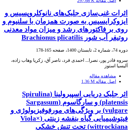
اصل مقاله
297.68 K
اثرات غنی‌سازی جلبک‌های نانوکلروپسیس و
ایزوکرایسیس به صورت همزمان با سلنیوم و
روی بر فاکتورهای رشد و میزان مواد معدنی
روتیفر آب شور Brachionus plicatilis
دوره 74، شماره 2، تابستان 1400، صفحه
165-178
سروه قادر پور، نصرا... احمدی فرد، ناصر آق، زکریا وهاب زاده،
آلیسیا استوز
مشاهده مقاله
اصل مقاله
1.36 M
اثر جلبک دریایی اسپیرولینا (Spirulina
platensis) و سارگاسوم (Sargassum
vulgare) بر ویژگی‌های مورفوفیزیولوژی و
فیتوشیمیایی گیاه بنفشه زینتی (Viola×
wittrockiana) تحت تنش خشکی