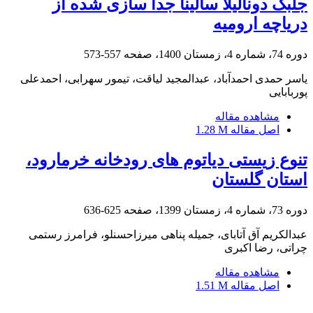
جلبک دونالیلا سالینا جدا سازی شده از
دریاچه ارومیه
دوره 74، شماره 4، زمستان 1400، صفحه
557-573
یاسر حمدی احمدآباد، عبدالمجید لیاقت، تیمور سهرابی، احمدعلی
پوربابایی
مشاهده مقاله
اصل مقاله
1.28 M
تنوع زیستی دیاتوم های رودخانه خرمارود،
استان گلستان
دوره 73، شماره 4، زمستان 1399، صفحه
625-636
عبدالکریم آق آتابای، جمیله پناهی میرزاحسنلو، فرامرز رستمی
چراتی، رضا اکبری
مشاهده مقاله
اصل مقاله
1.51 M