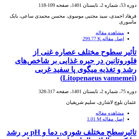
دوره 53، شماره 2، تابستان 1401، صفحه
109-118
فرهاد احمدی، سید مجتبی موسوی، محسن محمدی ساعی، بابک
ماسوری
مشاهده مقاله
اصل مقاله
299.77 K
تأثیر سطوح مختلف عصاره غنی از
فلوروتانین در جیره غذایی بر شاخص‌های
رشد و تغذیه میگوی پا سفید غربی
(Litopenaeus vannemei)
دوره 75، شماره 2، تابستان 1401، صفحه
317-328
عثمان بلوچ لاشاری، سلیم شریفیان
مشاهده مقاله
اصل مقاله
1.01 M
تاثیرسطح مختلف شوری، دما و pH بر رشد