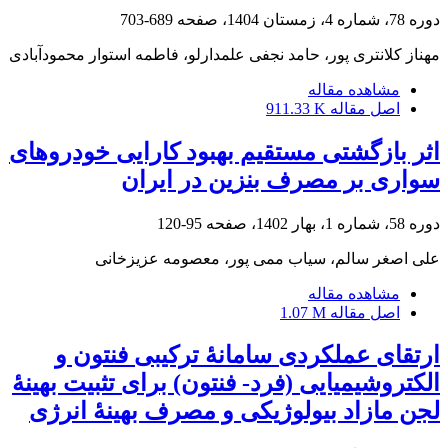
دوره 78، شماره 4، زمستان 1404، صفحه
689-703
مهناز کلانتری پور، حامد نجفی علمدارلو، فاطمه استوار محمودآبادی
مشاهده مقاله
اصل مقاله
911.33 K
اثر بازگشتی مستقیم بهبود کارایی خودروهای
سواری بر مصرف بنزین در ایران
دوره 58، شماره 1، بهار 1402، صفحه
95-120
علی اصغر سالم، سیاب ممی پور، معصومه عزیزخانی
مشاهده مقاله
اصل مقاله
1.07 M
ارتقای عملکردی سامانۀ ترکیبی فنتون و
الکتروشیمیایی (فرد- فنتون) برای تثبیت بهینۀ
لجن مازاد بیولوژیکی و مصرف بهینۀ انرژی