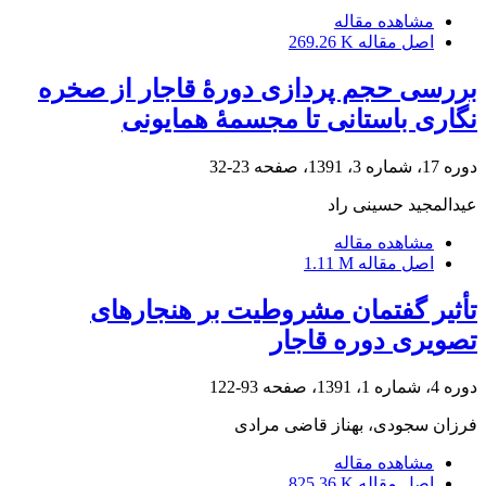
مشاهده مقاله
اصل مقاله
269.26 K
بررسی حجم پردازی دورۀ قاجار از صخره
نگاری باستانی تا مجسمۀ همایونی
دوره 17، شماره 3، 1391، صفحه
23-32
عیدالمجید حسینی راد
مشاهده مقاله
اصل مقاله
1.11 M
تأثیر گفتمان مشروطیت بر هنجارهای
تصویری دوره‌ قاجار
دوره 4، شماره 1، 1391، صفحه
93-122
فرزان سجودی، بهناز قاضی مرادی
مشاهده مقاله
اصل مقاله
825.36 K