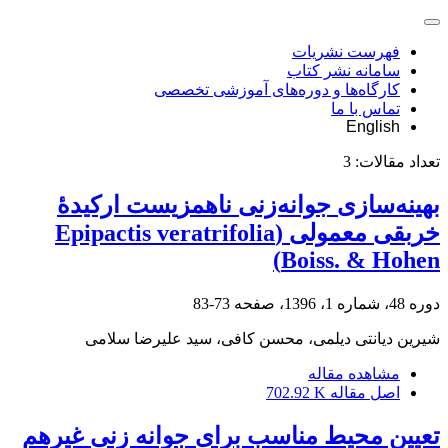
فهرست نشریات
سامانه نشر کتاب
کارگاه‌ها و دوره‌های آموزشی تخصصی
تماس با ما
English
تعداد مقالات:
3
بهینه‌سازی جوانه‌زنی ناهمزیست ارکیدۀ
خربقی معمولی (Epipactis veratrifolia
Boiss. & Hohen)
دوره 48، شماره 1، 1396، صفحه
73-83
شیرین دیانتی دیلمی، محسن کافی، سید علیرضا سلامی
مشاهده مقاله
اصل مقاله
702.92 K
تعیین محیط مناسب برای جوانه ‏زنی غیرهم