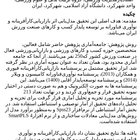
واحد شهرکرد، دانشگاه آزاد اسلامی، شهرکرد، ایران
چکیده
مقدمه: هدف اصلی این تحقیق مدل‌یابی اثر بازاریابی‌کارآفرینانه و
نوآوری‌ فناورانه بر توسعه ‌پایدار کسب و کارهای صنعت ورزش
ایران می‌باشد.
روش پژوهش: جامعه‌آماری پژوهش حاضر شامل فعالین،
متخصصین حوزه کسب و کارهای ورزشی و بازاریابی‌ورزشی فعال
در صنعت ورزش کشور که250 نفر می‌باشند. از آنجا که جامعه
آماری محدود ‌بود، همان تعداد به عنوان نمونه آماری در نظر گرفته
شد. ابزار تحقیق مشتمل بر پرسشنامه بازاریابی‌کارآفرینانه فیوری
و همکاران (2013)، پرسشنامه نوآوری‌فناورانه کامیسون و ویلار
(2014) و پرسشنامه توسعه‌پایدار آقایی (1400) می‌باشد. این
پرسشنامه ها به صورت الکترونیک و هم به صورت دستی در اختیار
نمونه تحقیق قرار و جمع‌آوری گردید و در نهایت تعداد 213
پرسشنامه مورد تجزیه و تحلیل آماری قرار گرفت برای تجزیه و
تحلیل داده‌های تحقیق از آمار توصیفی و استنباطی استفاده شد. در
بخش آمار استنباطی از نرم‌افزار Spss23 و به‌منظور برآورد مدل از
روش‌های مدل‌یابی معادلات ساختاری و از نرم افزار4 SmartPLS
استفاده شده‌است.
یافته ها: نتایج تحقیق نشان داد بازاریابی‌کارآفرینانه و نوآوری‌
فناورانه بر توسعه ‌پایدار کسب و کارهای صنعت ورزش ایران