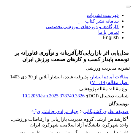
فهرست نشریات
سامانه نشر کتاب
کارگاه‌ها و دوره‌های آموزشی تخصصی
تماس با ما
English
مدل‌یابی اثر بازاریابی‌کارآفرینانه و نوآوری‌ فناورانه بر
توسعه ‌پایدار کسب و کارهای صنعت ورزش ایران
نشریه مدیریت ورزشی
مقالات آماده انتشار
، پذیرفته شده، انتشار آنلاین از 30 دی 1403
اصل مقاله (
1.19 M
)
نوع مقاله: مقاله پژوهشی
شناسه دیجیتال (DOI):
10.22059/jsm.2025.378749.3326
نویسندگان
2
*
1
صدیقه نظری گشنیگانی
؛
جواد مرادی چالشتری
1
کارشناس ارشد، گروه مدیریت بازاریابی و ارتباطات ورزشی،
واحد شهرکرد، دانشگاه آزاد اسلامی، شهرکرد، ایران
2
استادیارمدیریت ورزشی، گروه تربیت بدنی و علوم ورزشی،