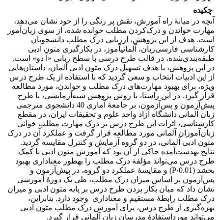
چکیده
آنچه در میانۀ راه آموزش، نقش پر رنگی را از خود نشان می‌دهد،
مهارت خواندن و درک‌کردن مطلب خوانده شده، از سوی زبان‌آموز
است. هدف از این پژوهش، ارزیابی درک مطلب دانشجویان
کارشناسی فارسی‌زبان، آلمانی­آموز، در بکارگیری متون ادبی
طبقه‌بندی‌شده، در قالب طرح درسی با سطح زبانی «آ دو» است.
در این پژوهش، با هدف تسهیل درک متون ادبی آلمان، داستان‌هایی
از این ادبیات انتخاب و سعی گردید که با استفاده از یک طرح درس
ویژه، برای بهبود مهارت‌های درک مطلب و خواندن، مورد مطالعه
قرار گیرد. در این راستا، با روش پژوهش شبه‌آزمایشی، با طرح
پیش‌آزمون و پس‌آزمون، بر جامعۀ آماری 40 دانشجوی مترجمی
زبان آلمانی دانشگاه آزاد واحد علوم و تحقیقات ایران، در مقطع
کارشناسی، اثرات این طرح درس بر درک مهارت مطلب خوانی
زبان‌آموزان آلمانی مورد مطالعه قرار گرفت و عملکرد آن در درک
متون ادبی آلمانی، در دو گروه آزمایش و کنترل مقایسه گردید.
نتایج به­دست‌آمده حاکی از آن بود که آموزش متون ادبی با کمک
طرح درس می‌تواند مؤلفة درک مطلب را به­طور معناداری بهبود
بخشد (P‹0.01) و مقایسۀ عملکرد دو گروه، در پیش‌آزمون و
پس‌آزمون بر اساس میزان درک مطلب، طی یک دورۀ آموزشی
نشان داد که میان بکار بردن طرح درس بر پایه متون ادبی و میزان
درک مطلب رابطۀ مستقیم و معناداری وجود دارد. بنابراین،
بهره‌گیری از طرح درس، برای آموزش درک مطلب متون ادبی
می‌تواند مورداستفادۀ مدرسان زبان آلمانی قرار گیرد.