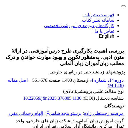
فهرست نشریات
سامانه نشر کتاب
کارگاه‌ها و دوره‌های آموزشی تخصصی
تماس با ما
English
بررسی اهمیت بکارگیری طرح درس‌آموزشی، در ارائۀ
متون ادبی، به‌منظور تکوین و بهبود مهارت خواندن و درک
مطلب زبان‌آموزان زبان آلمانی
پژوهشهای زبانشناختی در زبانهای خارجی
دوره 14، شماره 4
، زمستان 1403
، صفحه
561-578
اصل مقاله
)
1.18 M
(
نوع مقاله: علمی پژوهشی(عادی)
شناسه دیجیتال (DOI):
10.22059/jflr.2025.376885.1130
نویسندگان
*
مرضیه رحمتعلی زاده
؛
پرستو پنجه شاهی
؛
الهام رحمانی مفرد
گروه آموزش زبان آلمانی، دانشکده زبان های خارجی، واحد
تهران مرکزی، دانشگاه آزاد اسلامی، تهران، ایران.