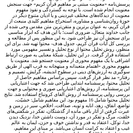
پرسش‌‌نامه «معنویت مبتنی بر مفاهیم قرآن کریم» جهت سنجش
معنویت انجام شده است. با توجه به گستردگی و نفوذ مفهوم
معنویت از دیدگاه‌های مختلف غیردینی و یا ادیان متنوع دیگر در
حوزۀ روان‌‌شناسی و مشاوره، استخراج مفاهیم کلیدی منبعث از
قرآن کریم، به عنوان برترین و متقن‌‌ترین متن مقدس وحی شده از
جانب خداوند متعال، ضروری است؛ با این هدف که ابزار مناسبی
برای سنجش آن نیز طراحی شود. به این منظور پس از مطالعه و
بررسی کل آیات قرآن کریم، جدول هدف- محتوا تهیه شد. برای این
منظور، روش تحلیل محتوا از نوع تحلیل و تفسیر مفهومی مورد
استفاده قرار گرفت. در این تحلیل، شبکۀ معنایی به صورت ارتباط
اشراقی با یک مفهوم محوری از معنویت جستجو شد. معنویت با
مفهوم محوری «اهتمام متعبدانه و مبتهجانه به قرب الهی از طریق
سوگیری به ارزش‌های دینی در سطوح اندیشه، گرایش، تصمیم و
رفتار» مد نظر قرار گرفت. سپس براساس مفاهیم حاصل از
تحلیل محتوا، پرسشنامه ابتدایی طراحی شد که جهت اعتباریابی
این پرسشنامه، از روش‌های اعتباریابی صوری و محتوایی و جهت
بررسی روایی پرسشنامه از روش آلفای کرونباخ استفاده شد. نتایج
تحلیل محتوا شامل 16 مفهوم بود. این مفاهیم شامل: خشیّت،
تواضع، انفاق، زهد، انابه و توبه، صداقت، اخلاص، سیر در زمین و
عبرت گرفتن از آثار باقی مانده از گذشتگان، تفکر در شگفتی‌های
خلقت، مرگ و تفکر در مورد آن، دوست داشتن خدا، نزدیک دیدن
خدا، توکل، اعتقاد به قدر و نداشتن خوف و حزن، ایمان به عالم
غیب و اعتقاد به کرامت انسان می‌‌باشد. بر مبنای این مفاهیم،