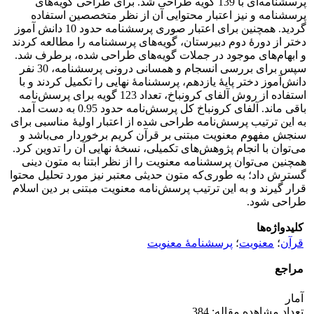
پرسشنامه‌‌ای با 139 گویه طراحی شد. برای طراحی گویه‌‌های
پرسشنامه و نیز اعتبار محتوایی آن از نظر متخصصین استفاده
گردید. همچنین برای اعتبار صوری پرسشنامه حدود 10 دانش آموز
دختر از دورۀ دوم دبیرستان، گویه‌‌های پرسشنامه را مطالعه کردند
و ابهام‌های موجود در جملات گویه‌‌های طراحی شده، برطرف شد.
سپس برای بررسی انسجام و همسانی درونی پرسشنامه، 30 نفر
دانش‌‌آموز دختر پایۀ یازدهم، پرسشنامۀ نهایی را تکمیل کردند و با
استفاده از روش آلفای کرونباخ، تعداد 123 گویه برای پرسش‌‌نامه
باقی ماند. آلفای کرونباخ کل پرسش‌‌نامه حدود 0.95 به دست آمد.
به این ترتیب پرسش‌‌نامه طراحی شده از اعتبار اولیۀ مناسبی برای
سنجش مفهوم معنویت مبتنی بر قرآن کریم برخوردار می‌‌باشد و
می‌‌توان با انجام پژوهش‌‌های تکمیلی، نسخۀ نهایی آن را تدوین کرد.
همچنین می‌‌توان پرسشنامه معنویت را از نظر ابتنا به متون دینی
گسترش داد؛ به طوری‌‌که متون حدیثی معتبر نیز مورد تحلیل محتوا
قرار گیرند و به این ترتیب پرسش‌‌نامه معنویت مبتنی بر دین اسلام
طراحی شود.
کلیدواژه‌ها
قرآن
؛
معنویت
؛
پرسشنامۀ معنویت
مراجع
آمار
تعداد مشاهده مقاله: 384