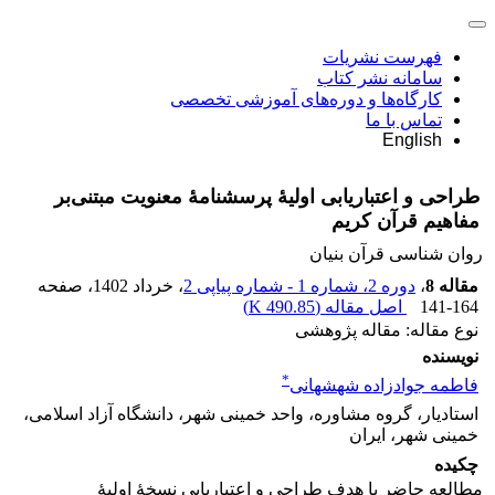
فهرست نشریات
سامانه نشر کتاب
کارگاه‌ها و دوره‌های آموزشی تخصصی
تماس با ما
English
طراحی و اعتباریابی اولیۀ پرسشنامۀ معنویت مبتنی‌بر
مفاهیم قرآن کریم
روان شناسی قرآن بنیان
مقاله 8
،
دوره 2، شماره 1 - شماره پیاپی 2
، خرداد 1402
، صفحه
141-164
اصل مقاله (
490.85 K
)
نوع مقاله: مقاله پژوهشی
نویسنده
*
فاطمه جوادزاده شهشهانی
استادیار، گروه مشاوره، واحد خمینی شهر، دانشگاه آزاد اسلامی،
خمینی شهر، ایران
چکیده
مطالعه حاضر با هدف طراحی و اعتباریابی نسخۀ اولیۀ