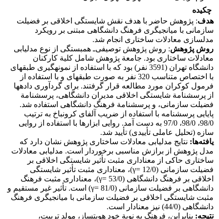
چکیده
هدف
: پژوهش حاضر با هدف نقش شایستگی اخلاقی بر فضیلت
سازمانی با میانجیگری فرهنگ دانشگاهی مبتنی بر رویکرد
مدل‏سازی معادلات ساختاری انجام شد.
روش پژوهش
: روش پژوهش توصیفی‌ـ همبستگی از نوع مدل‏یابی
معادلات ساختاری بود. جامعة پژوهش شامل کلیة کارکنان
دانشگاه تهران (3591 نفر) بود که با استفاده از نمونه‏گیری طبقه‏ای
با اختصاص متناسب 320 نفر به صورت طبقه‏ای و با استفاده از
فرمول کوکران مورد مطالعه قرار گرفتند. برای گردآوری داده‏ها
از پرسشنامة شایستگی اخلاقی مدیران دانشگاهی، پرسشنامة
فضیلت سازمانی، و پرسشنامة فرهنگ دانشگاهی استفاده شد.
پایایی پرسشنامه با استفاده از ضریب آلفای کرونباخ به ترتیب
98/0، 98/0، 97/0 به دست آمد. روایی ابزارها با استفاده از روایی
سازه (تحلیل عاملی تأییدی) تأیید شد.
یافته‌ها:
نتایج مدل‏یابی معادلات ساختاری پژوهش نشان دارد که
مدل پژوهش از برازش مناسبی برخوردار است. مدل‏یابی معادلات
ساختاری حاکی از معناداری مثبت تأثیر شایستگی اخلاقی بر
فضیلت سازمانی (12/0 =γ)، معناداری مثبت تأثیر شایستگی
اخلاقی بر فرهنگ دانشگاهی (53/0 =γ)، معناداری مثبت فرهنگ
دانشگاهی بر فضیلت سازمانی (81/0 =γ) است. تأثیر غیر‌ مستقیم و
مثبت شایستگی اخلاقی بر فضیلت سازمانی با میانجیگری فرهنگ
دانشگاهی (44/0) نیز معنادار است.
نتیجه‌:
بنابراین، فرهنگ به نوبة خود هویت‏ساز، مولد تربیت،