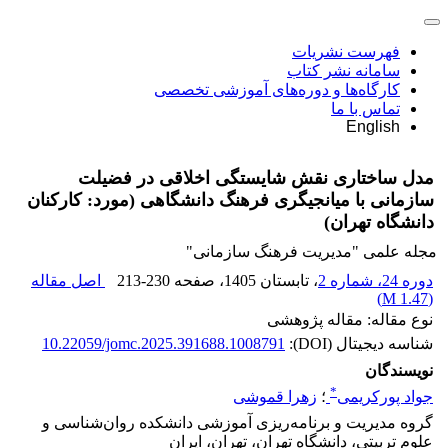
فهرست نشریات
سامانه نشر کتاب
کارگاه‌ها و دوره‌های آموزشی تخصصی
تماس با ما
English
مدل ساختاری نقش شایستگی اخلاقی در فضیلت
سازمانی با میانجیگری فرهنگ دانشگاهی (مورد: کارکنان
دانشگاه تهران)
مجله علمی "مدیریت فرهنگ سازمانی"
دوره 24، شماره 2
، تابستان 1405
، صفحه
213-230
اصل مقاله
)
1.47 M
(
نوع مقاله: مقاله پژوهشی
شناسه دیجیتال (DOI):
10.22059/jomc.2025.391688.1008791
نویسندگان
*
جواد پورکریمی
؛
زهرا قموشی
گروه مدیریت و برنامه‌ریزی آموزشی دانشکده روان‌شناسی و
علوم تربیتی، دانشگاه تهران، تهران، ایران