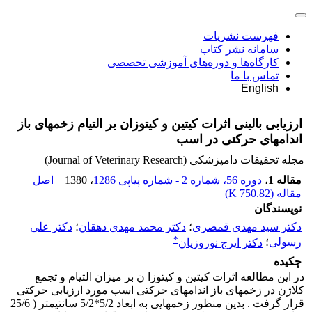
فهرست نشریات
سامانه نشر کتاب
کارگاه‌ها و دوره‌های آموزشی تخصصی
تماس با ما
English
ارزیابی بالینی اثرات کیتین و کیتوزان بر التیام زخمهای باز
اندامهای حرکتی در اسب
مجله تحقیقات دامپزشکی (Journal of Veterinary Research)
مقاله 1
،
دوره 56، شماره 2 - شماره پیاپی 1286
، 1380
اصل
مقاله (
750.82 K
)
نویسندگان
دکتر سید مهدی قمصری
؛
دکتر محمد مهدی دهقان
؛
دکتر علی
*
رسولی
؛
دکتر ایرج نوروزیان
چکیده
در این مطالعه اثرات کیتین و کیتوزا ن بر میزان التیام و تجمع
کلاژن در زخمهای باز اندامهای حرکتی اسب مورد ارزیابی حرکتی
قرار گرفت . بدین منظور زخمهایی به ابعاد 5/2*5/2 سانتیمتر ( 25/6