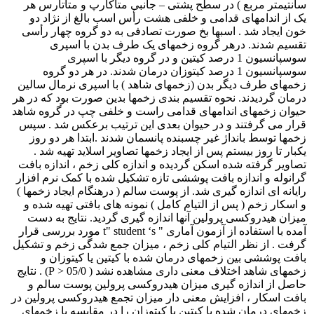
سانتیمتر مربع ) در سطح پشتی – جانبی متاکارپ و متاتارس هر
یک از اندامهای قدامی و خلفی هشت رأس اسب بالغ از نژاد دو
خون ایجاد شد . اسبها بخ صورت تصادفی به دو گروه چهار رأسی
تقسیم شدند. درهر گروه زخمهای یک طرف بدن با اسپری
سوسپانسیون 1 درصد کیتین و در گروه دیگر با اسپری
سوسپانسیون 1 درصد کیتوزان درمان شدند. در هر دو گروه
زخمهای طرف دیگر بدن (زخمهای شاهد ) با اسپری نرمال سالین
درمان گردیدند. نحوه تقسیم بندی زخمها بدین صورت بود که در هر
حیوان زخمهای اندامهای قدامی راست و خلفی چپ در گروه شاهد
قرار می گرفتند و در حیوان بعدی این ترتیب برعکس شد . سپس
زخمها توسط بانداژ غیر چسبنده پانسمان شدند .ابتدا هر دو روز
یکبار تا روز بیستم پس از ایجاد زخمها تصاویر اسلاید تهیه شد .
تصاویر گرفته شده اسکن گردیده و اندازه کلی زخم ، اندازه بافت
گرانوله و اندازه بافت پوششی تازه تشکیل شده با کمک نرم افزار
رایانه ای اندازه گیری شد. از پوست سالم ( درهنگام ایجاد زخمها )
و اسکار زخم ( پس از التیام کامل ) نمونه های بافتی تهیه شده و
میزان هیدروکسی پرولین آنها اندازه گیری گردید. نتایج به دست
آمده با استفاده از آزمون آماری " t" student ‘s مورد بررسی قرار
گرفت . از نظر التیام کلی زخم ، میزان جمع شدگی زخم و تشکیل
بافت پوششی بین زخمهای درمان شده با کیتین یا کیتوزان و
زخمهای شاهد اختلاف معنی داری مشاهده نشد ( 05/0 < P) . نتایج
حاصل از اندازه گیری میزان هیدروکسی پرولین پوست سالم و
بافت اسکار ، افزایش معنی دار میزان تجمع هیدروکسی پرولین در
زخمهای درمان شده با کیتین یا کیتوزان را در مقایسه با زخمهای