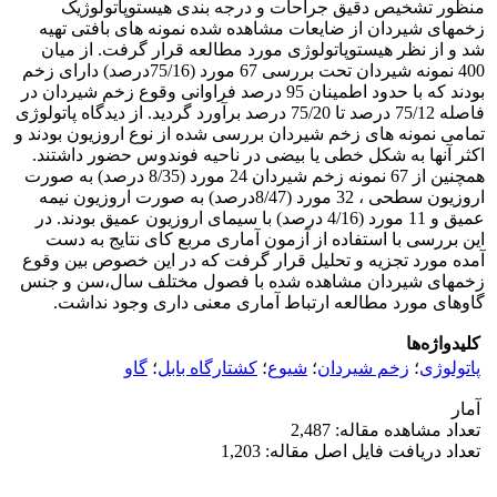
منظور تشخیص دقیق جراحات و درجه بندی هیستوپاتولوژیک
زخمهای شیردان از ضایعات مشاهده شده نمونه های بافتی تهیه
شد و از نظر هیستوپاتولوژی مورد مطالعه قرار گرفت. از میان
400 نمونه شیردان تحت بررسی 67 مورد (75/16درصد) دارای زخم
بودند که با حدود اطمینان 95 درصد فراوانی وقوع زخم شیردان در
فاصله 75/12 درصد تا 75/20 درصد برآورد گردید. از دیدگاه پاتولوژی
تمامی نمونه های زخم شیردان بررسی شده از نوع اروزیون بودند و
اکثر آنها به شکل خطی یا بیضی در ناحیه فوندوس حضور داشتند.
همچنین از 67 نمونه زخم شیردان 24 مورد (8/35 درصد) به صورت
اروزیون سطحی ، 32 مورد (8/47درصد) به صورت اروزیون نیمه
عمیق و 11 مورد (4/16 درصد) با سیمای اروزیون عمیق بودند. در
این بررسی با استفاده از آزمون آماری مربع کای نتایج به دست
آمده مورد تجزیه و تحلیل قرار گرفت که در این خصوص بین وقوع
زخمهای شیردان مشاهده شده با فصول مختلف سال،سن و جنس
گاوهای مورد مطالعه ارتباط آماری معنی داری وجود نداشت.
کلیدواژه‌ها
پاتولوژی
؛
زخم شیردان
؛
شیوع
؛
کشتارگاه بابل
؛
گاو
آمار
تعداد مشاهده مقاله: 2,487
تعداد دریافت فایل اصل مقاله: 1,203