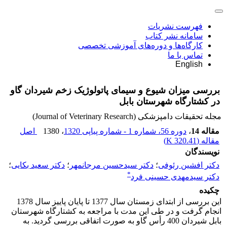
فهرست نشریات
سامانه نشر کتاب
کارگاه‌ها و دوره‌های آموزشی تخصصی
تماس با ما
English
بررسی میزان شیوع و سیمای پاتولوژیک زخم شیردان گاو
در کشتارگاه شهرستان بابل
مجله تحقیقات دامپزشکی (Journal of Veterinary Research)
مقاله 14
،
دوره 56، شماره 1 - شماره پیاپی 1320
، 1380
اصل
مقاله (
320.41 K
)
نویسندگان
دکتر افشین رئوفی
؛
دکتر سیدحسین مرجانمهر
؛
دکتر سعید بکایی
؛
*
دکتر سیدمهدی حسینی فرد
چکیده
این بررسی از ابتدای زمستان سال 1377 تا پایان پاییز سال 1378
انجام گرفت و در طی این مدت با مراجعه به کشتارگاه شهرستان
بابل شیردان 400 رأس گاو به صورت اتفاقی بررسی گردید. به