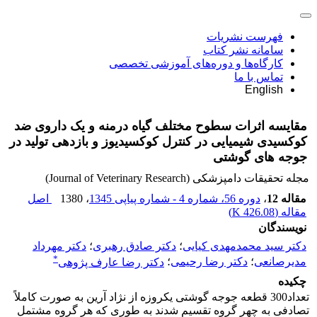
فهرست نشریات
سامانه نشر کتاب
کارگاه‌ها و دوره‌های آموزشی تخصصی
تماس با ما
English
مقایسه اثرات سطوح مختلف گیاه درمنه و یک داروی ضد
کوکسیدی شیمیایی در کنترل کوکسیدیوز و بازدهی تولید در
جوجه های گوشتی
مجله تحقیقات دامپزشکی (Journal of Veterinary Research)
مقاله 12
،
دوره 56، شماره 4 - شماره پیاپی 1345
، 1380
اصل
مقاله (
426.08 K
)
نویسندگان
دکتر سید محمدمهدی کیایی
؛
دکتر صادق رهبری
؛
دکتر مهرداد
*
مدیرصانعی
؛
دکتر رضا رحیمی
؛
دکتر رضا عارف پژوهی
چکیده
تعداد300 قطعه جوجه گوشتی یکروزه از نژاد آرین به صورت کاملاً
تصادفی به چهر گروه تقسیم شدند به طوری که هر گروه مشتمل