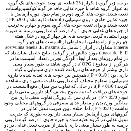
بر سه زیر گروه ( تکرار ) 25 قطعه ای بودند. جوجه های یک گروه
به عنوان گروه شاهد با جیره غذایی فاقد هر گونه کوکسیدیواستات
تغذیه شدند. جوجه های گروه دوم در تمام طول دوره آزمایش با
جیره غذایی حاوی داروی شیمیایی ( Diclazuril به مقدار PPm200 )
تغذیه شدند و برای تغذیه جوجه های گروه سوم و چهارم به ترتیب
از جیره های غذایی حاوی 1 و 2 درصد گیاه دارویی درمنه به صورت
پودر استفاده گردید. جوجحه های هر چهار گروه در خلال هفته
چهارم و از راه دهانی با مخلوطی از ااسیست های چهار گونه
Eimeria متداول در ایران ( شامل acervulina tenella ,E. maxima ,E.
nacatric ,E. E. ) مورد چالش قرار گرفتند. نتایج حاصل نشان داد که
در تمام روزهای بعد از ایجاد آلودگی تجربی، تعداد ااسیست ها در
هر گرم از مدفوع ( OPG )، در گروه شاهد به طور بسیار معنی
داری بیشتر از جوجه های دریافت کننده داری شیمیایی و گیاه
داریی بود ( 01/0 > P ). همچنین بین جوجه های تغذیه شده با داروی
شیمیایی و سطوح مختلف گیاه دارویی تفاوت معنی داری مشاهده
گردید ( 01/0 > P )، در حالی که تفاوت بین میزان دفع ااسیست در
جوجه های دریافت کننده سطوح مختلف گیاه دارویی معنی داری
نبود ( 05/0 < P ). در پایان سن 21 روزگی تفاوت معنی داری بین
میانگین وزن بدن و مقدار غذای مصرفی در گروههای مختلف وجود
نداشت ( 05/0 < P ). اما اختلاف بین ضریب تبدیل غذایی در
گروههای مورد آزمایش بسیار معنی دار بود به طوری که ضریب
تبدیل غذایی در گروه تغذیه شده با جیره حاوی 1 درصد گیاه دارویی
درمنه به طور بسیار معنی داری پایینتر از ضریب تبدیل غذایی در دو
گروه تغذیه شده با جیره غذایی حاوی داروی شیمیایی و در سطح 2