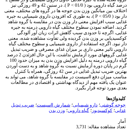
درصد گیاه دارویی بود ( 01/0 > P ). در سنین 42 و 49 روزگی نیز
اختلاف بین میانگین وزن بدن جوجه ها در گروه های مختلف، معنی
دار بود ( 05/0 > P )، به طوری که افزودن داروی شیمیایی به جیره
غذایی سبب افزایش معنی دار وزن بدن در مقایسه با گروه شاهد
گردید. اضافه نمودن سطوح مختلف گیاه دارویی درمنه به جیره
غذایی، اگرچه تا حدودی سبب گاهش اثرات زیان آور آلودگی
کوکسیدیایی بر وزن بدن گردیده ولی تفاوت مشاهده شده، معنی
دار نبود. اگرچه استفاده از داروی شیمیایی و سطوح مختلف گیاه
دارویی تاثیر معنی داری بر میزان غذای مصرفی و ضریب تبدیل
غدایی گروههای مورد آزمایش نداشت، با این حال افزئدن 2 درصد
گیاه دارویی درمنه به دلیل افزایش وزن بدن به میزان حدود 100
گرم در پایان دوره آزمایش نسبت به گروه شاهد و به دست آوردن
بهترین ضریب تبدیل غذایی در سن 42 روزگی، همراه با کنترل
مناسب میزان دفع ااسیست در مقایسه با گروه شاهد، می تواند به
عنوان یک یافته مهم از دیدگاه بهداشتی و اقتصادی در مطالعات
بعدی مورد توجه قرار بگیرد.
کلیدواژه‌ها
جوجه گوشتی
؛
دارو شیمیایی
؛
شمارش ااسیست
؛
ضریب تبدیل
غذایی
؛
کوکسیدیوز
؛
گیاه دارویی
؛
وزن بدن
آمار
تعداد مشاهده مقاله: 3,731