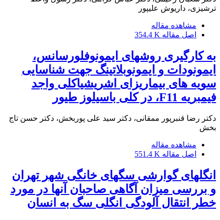
ترشیزی، داریوش علیپور
مشاهده مقاله
اصل مقاله
354.4 K
به کارگیری روشهای ایمونوفلورسانس،
ایمونودات و ایمونوبلاتینگ جهت شناسایی
سویه های بیماریزای اشریشیاکلی واجد
فیمبریه F11، در کلی باسیلوز طیور
دکتر رضا قنبرپور ممقانی، دکتر سید علی پوربخش، دکتر حسن تاج
بخش
مشاهده مقاله
اصل مقاله
551.4 K
انگلهای گوارشی سگهای خانگی شهر تهران
و بررسی میزان آگاهی صاحبان آنها در مورد
خطر انتقال آلودگی انگلی سگ به انسان