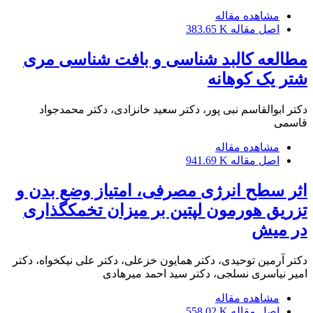
مشاهده مقاله
اصل مقاله
383.65 K
مطالعه کالبد شناسی و بافت شناسی مری
شتر یک کوهانه
دکتر ابوالقاسم نبی پور، دکتر سعید خانزادی، دکتر محمدجواد
قاسمی
مشاهده مقاله
اصل مقاله
941.69 K
اثر سطح انرژی مصرفی، امتیاز وضع بدن و
تزریق هورمون لپتین بر میزان تخمکگذاری
در میش
دکتر آرمین توحیدی، دکتر همایون خزعلی، دکتر علی نیکخواه، دکتر
امیر نیاسری نسلجی، دکتر سید احمد میرهادی
مشاهده مقاله
اصل مقاله
558.02 K