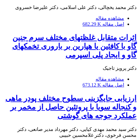
دکتر محمد یخچالی، دکتر علی اسلامی، دکتر علیرضا خسروی
مشاهده مقاله
اصل مقاله
682.29 K
اثرات متقابل غلظتهای مختلف سرم جنین
گاو با کافئین یا هپارین بر باروری تخمکهای
گاو و ایجاد پلی اسپرمی
دکتر پرویز تاجیک
مشاهده مقاله
اصل مقاله
673.12 K
ارزیابی جایگزینی سطوح مختلف پودر ماهی
و کنجاله سویا با پروتئین حاصل از مخمر بر
عملکرد جوجه های گوشتی
دکتر سید محمد مهدی کیایی، دکتر مهرداد مدیر صانعی، دکتر
محسن فرخوی، دکتر غلامحسین حبیبی