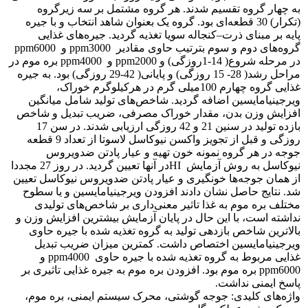
به چهار گروه تقسیم شدند. هر گروه مشتمل بر سه زیرگروه
(تکرار) 30 قطعه‌ای بود. گروه یک بعنوان شاهد انتخاب و با جیره
پایه بر مبنای ذرت–کنجاله سویا تغذیه گردید. جیره‌های غذایی
گروه‌های دوم و سوم‌ ‌بترتیب حاوی مقادیر ‌ ppm3000 و ‌ ppm6000
در مرحله شروع( 14-1روزگی) و ppm2000 و ‌ ppm4000 بره موم در
مراحل رشد( 28- 15 روزگی) و پایانی( 42-29 روزگی) بود. به جیره
غذایی گروه چهارم 100میلی گرم در هرکیلوگرم خوراک،
ویرجینیامایسین اضافه گردید. شاخص‌های تولید شامل میانگین
افزایش وزن بدن، مقدار خوراک مصرفی، ضریب تبدیل و شاخص
بازده تولید در سنین 21 و 42 روزگی ارزیابی شدند. در سن 17
روزگی و قبل از تجویز واکسن نیوکاسل لاسوتا از تعداد 9 قطعه
جوجه در هر گروه نمونه خون تهیه و عیار پادتن ضدویروس
نیوکاسل به روش آزمایش ‌ HIدر آنها تعیین گردید. در روز 27 مجددا
از همان جوجه‌ها خونگیری و عیار پادتن ضدویروس نیوکاسل تعیین
شد. نتایج حاصل نشان دادند افزودن ویرجینیامایسین و یا سطوح
مختلف بره موم به غذا تاثیر معنی‌داری بر شاخص‌های تولیدی
نداشته است، با این حال در پایان آزمایش بیشترین افزایش وزن و
بالاترین شاخص بازدهی تولید به گروه تغذیه شده با جیره حاوی
ویرجینیامایسین اختصاص داشت. کمترین میزان ضریب تبدیل
غذایی مربوط به گروه تغذیه شده با جیره حاوی ‌ ppm4000 و ‌
ppm6000 بره موم بود. افزودن بره موم به جیره غذایی تاثیری بر
پاسخ ایمنی نداشت. ‌
واژه‌های کلیدی: جوجه گوشتی، محرک سیستم ایمنی، بره موم،