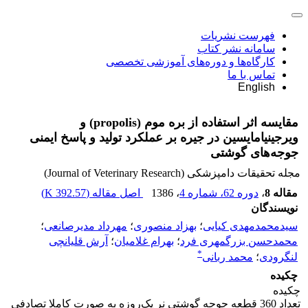
فهرست نشریات
سامانه نشر کتاب
کارگاه‌ها و دوره‌های آموزشی تخصصی
تماس با ما
English
مقایسه اثر استفاده از بره موم (‌propolis) و
ویرجینیامایسین در جیره بر عملکرد تولید و پاسخ ایمنی
جوجه‌های گوشتی
مجله تحقیقات دامپزشکی (Journal of Veterinary Research)
مقاله 8
،
دوره 62، شماره 4
، 1386
اصل مقاله (
392.57 K
)
نویسندگان
سیدمحمدمهدی کیایی
؛
بهزاد منصوری
؛
مهرداد مدیرصانعی
؛
محمدحسن بزرگمهری فرد
؛
بهرام غلامیان
؛
آرش قلیانچی
*
لنگرودی
؛
محمد ربانی
چکیده
‌چکیده
تعداد 360 قطعه جوجه گوشتی نر یک‌روزه به صورت کاملا تصادفی