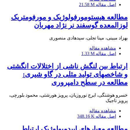
اصل مقاله
21.58 M
مطالعه هیستومورفولوژیک و مورفومتریک
لوزالمعده گوسفند نر نژاد مهربان
بهزاد مبینی، مینا تجلی، سیدهادی منصوری
مشاهده مقاله
اصل مقاله
1.33 M
ارتباط بین لنگش ناشی از اختلالات انگشتی
و شاخصهای تولید مثلی در گاو شیری:
مطالعه در سطح دامپروری
خسرو هوشنگی، ایرج نوروزیان، پرویز هورشتی، محمود بلورچی،
پرویز تاجیک
مشاهده مقاله
اصل مقاله
348.16 K
مطالعه معیارهای اپیدمیولوژیک ارتباط