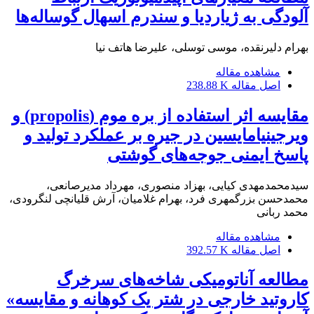
آلودگی به ژیاردیا و سندرم اسهال گوساله‌ها
بهرام دلیرنقده، موسی توسلی، علیرضا هاتف نیا
مشاهده مقاله
اصل مقاله
238.88 K
مقایسه اثر استفاده از بره موم (‌propolis) و
ویرجینیامایسین در جیره بر عملکرد تولید و
پاسخ ایمنی جوجه‌های گوشتی
سیدمحمدمهدی کیایی، بهزاد منصوری، مهرداد مدیرصانعی،
محمدحسن بزرگمهری فرد، بهرام غلامیان، آرش قلیانچی لنگرودی،
محمد ربانی
مشاهده مقاله
اصل مقاله
392.57 K
مطالعه آناتومیکی شاخه‌های سرخرگ
کاروتید خارجی در شتر یک کوهانه و مقایسه»