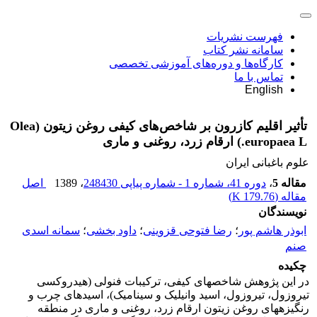
فهرست نشریات
سامانه نشر کتاب
کارگاه‌ها و دوره‌های آموزشی تخصصی
تماس با ما
English
تأثیر اقلیم کازرون بر شاخص‌های کیفی روغن زیتون (Olea
europaea L.) ارقام زرد، روغنی و ماری
علوم باغبانی ایران
مقاله 5
،
دوره 41، شماره 1 - شماره پیاپی 248430
، 1389
اصل
مقاله (
179.76 K
)
نویسندگان
ابوذر هاشم پور
؛
رضا فتوحی قزوینی
؛
داود بخشی
؛
سمانه اسدی
صنم
چکیده
در این پژوهش شاخص‎های کیفی، ترکیبات فنولی (هیدروکسی
تیروزول، تیروزول، اسید وانیلیک و سینامیک)، اسیدهای چرب و
رنگیزه‎های روغن زیتون ارقام زرد، روغنی و ماری در منطقه